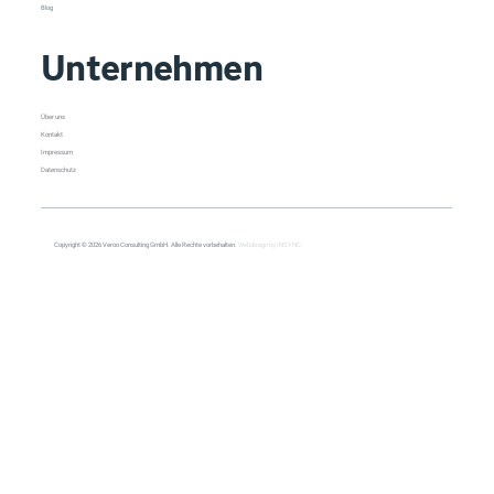
Blog
Unternehmen
Über uns
Kontakt
Impressum
Datenschutz
Copyright © 2026 Veroo Consulting GmbH. Alle Rechte vorbehalten.
Webdesign by INSYNC.