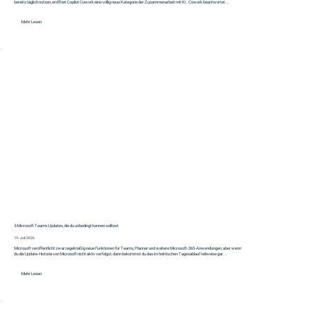
bereits täglich nutzen, eröffnet Copilot Cowork eine völlig neue Kategorie der Zusammenarbeit mit KI. Cowork beantwortet...
Mehr Lesen
5 Microsoft Teams Updates, die du unbedingt kennen solltest
19. Juli 2026
Microsoft veröffentlicht zwar regelmäßig neue Funktionen für Teams, Planner und weitere Microsoft-365-Anwendungen, aber wenn
du die Update-Historie von Microsoft nicht aktiv verfolgst, dann bekommst du das im hektischen Tagesablauf teilweise gar...
Mehr Lesen