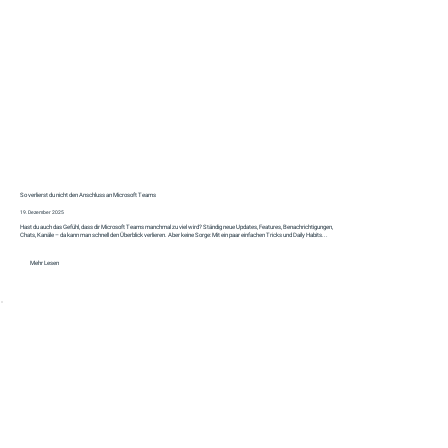
So verlierst du nicht den Anschluss an Microsoft Teams
19. Dezember 2025
Hast du auch das Gefühl, dass dir Microsoft Teams manchmal zu viel wird? Ständig neue Updates, Features, Benachrichtigungen,
Chats, Kanäle – da kann man schnell den Überblick verlieren. Aber keine Sorge: Mit ein paar einfachen Tricks und Daily Habits...
Mehr Lesen