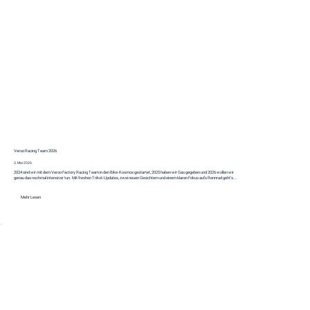
Veroo Racing Team 2026
3. Mai 2026
2024 sind wir mit dem Veroo Factory Racing Team in den Bike-Kosmos gestartet, 2025 haben wir Gas gegeben und 2026 wollen wir
genau das nochmal intensiver tun. Mit freshen Trikot-Updates, zwei neuen Gesichtern und einem klaren Fokus aufs Rennrad geht's...
Mehr Lesen