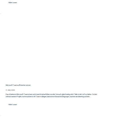
Mehr Lesen
Microsoft Teams effizienter nutzen
21. März 2026
Das Arbeiten in Microsoft Teams kann sich manchmal anfühlen wie der Versuch, gleichzeitig zehn Teller in der Luft zu halten. Du bist
mitten in einem Projekt, kommunizierst mit Team-Kollegen, bekommst Benachrichtigungen, startest ein Meeting und ehe...
Mehr Lesen