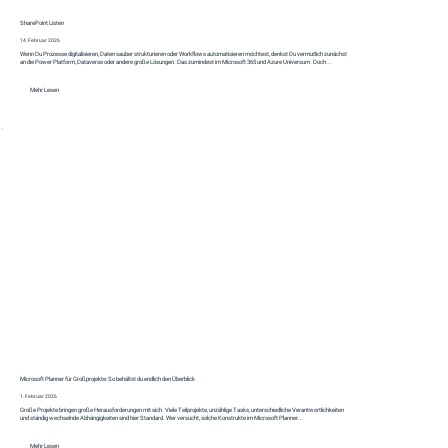
SharePoint Listen
14. Februar 2026
Wenn Du Prozesse digitalisieren, Daten sauber strukturieren oder Workflows automatisieren möchtest, denkst Du vermutlich zunächst
an die Power Platform, Dataverse oder andere große Lösungen. Das zumindest im Microsoft 365 und Azure Universum. Doch...
Mehr Lesen
Microsoft Planner für Großprojekte: So behältst du endlich den Überblick
1. Februar 2026
Große Projekte bringen große Herausforderungen mit sich. Viele Teilprojekte, unzählige Tasks, unterschiedliche Verantwortlichkeiten
und ständig wechselnde Abhängigkeiten sind hier Standard. Wer versucht, solche Konstrukte im Microsoft Planner...
Mehr Lesen