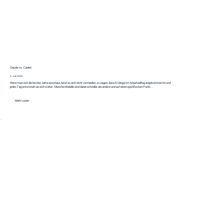
Claude vs. Copilot
5. Juli 2026
Wenn man sich die letzten Jahre anschaut, lässt es sich nicht vermeiden, zu sagen, dass KI längst im Arbeitsalltag angekommen ist und
jeden Tag entwickelt sie sich weiter. Manche Modelle sind dabei schneller als andere und auf einen spezifischen Punkt...
Mehr Lesen