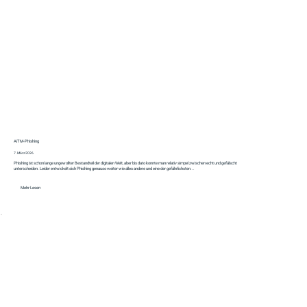
AiTM‑Phishing
7. März 2026
Phishing ist schon lange ungewollter Bestandteil der digitalen Welt, aber bis dato konnte man relativ simpel zwischen echt und gefälscht
unterscheiden. Leider entwickelt sich Phishing genauso weiter wie alles andere und eine der gefährlichsten...
Mehr Lesen