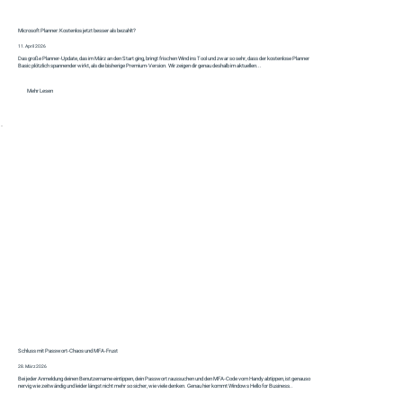
Microsoft Planner: Kostenlos jetzt besser als bezahlt?
11. April 2026
Das große Planner‑Update, das im März an den Start ging, bringt frischen Wind ins Tool und zwar so sehr, dass der kostenlose Planner
Basic plötzlich spannender wirkt, als die bisherige Premium‑Version. Wir zeigen dir genau deshalb im aktuellen...
Mehr Lesen
Schluss mit Passwort-Chaos und MFA-Frust
28. März 2026
Bei jeder Anmeldung deinen Benutzername eintippen, dein Passwort raussuchen und den MFA-Code vom Handy abtippen, ist genauso
nervig wie zeitwändig und leider längst nicht mehr so sicher, wie viele denken. Genau hier kommt Windows Hello for Business..