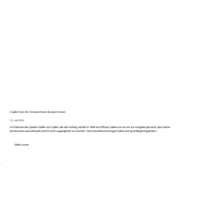
Copilot Cowork: So berechnest du eure Kosten
12. Juli 2026
Im Rahmen der Update-Welle von Copilot, die seit Anfang Juli die KI-Welt durchflutet, haben wir es uns zur Aufgabe gemacht, das Ganze
ein bisschen aufzudröseln und für euch zugänglicher zu machen. Die Kostenberechnungen haben sich grundlegend geändert...
Mehr Lesen