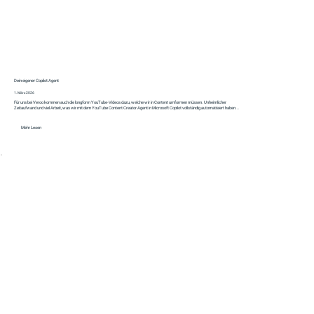
Dein eigener Copilot Agent
1. März 2026
Für uns bei Veroo kommen auch die longform YouTube-Videos dazu, welche wir in Content umformen müssen. Unheimlicher
Zeitaufwand und viel Arbeit, was wir mit dem YouTube Content Creator Agent in Microsoft Copilot vollständig automatisiert haben...
Mehr Lesen