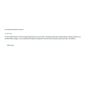
So rechnet der Planner Premium
18. April 2026
Du hast endlich Planner Premium freigeschaltet bekommen, bist voller Tatendrang, willst deine Projekte planen und dann passiert was
ziemlich Merkwürdiges. Du verschiebst dein Enddatum und plötzlich stimmen die Aufwandsstunden nicht mehr. Ein anderes...
Mehr Lesen