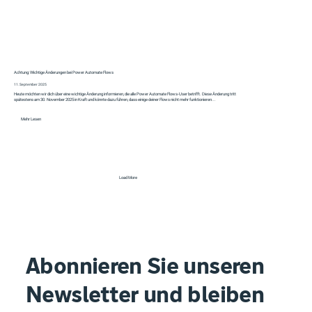
Achtung: Wichtige Änderungen bei Power Automate Flows
11. September 2025
Heute möchten wir dich über eine wichtige Änderung informieren, die alle Power Automate Flows-User betrifft. Diese Änderung tritt
spätestens am 30. November 2025 in Kraft und könnte dazu führen, dass einige deiner Flows nicht mehr funktionieren...
Mehr Lesen
Load More
Abonnieren Sie unseren
Newsletter und bleiben