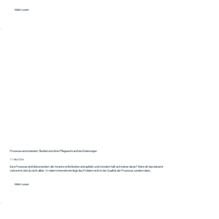
Mehr Lesen
Prozesse automatisiert, flexibel und ohne Pflegeaufwand bei Änderungen
17. Mai 2026
Eure Prozesse sind dokumentiert, die Verantwortlichkeiten sind geklärt und trotzdem hält sich keiner daran? Wenn dir das bekannt
vorkommt, bist du nicht allein. In vielen Unternehmen liegt das Problem nicht in der Qualität der Prozesse, sondern darin...
Mehr Lesen