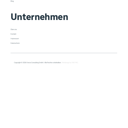
Blog
Unternehmen
Über uns
Kontakt
Impressum
Datenschutz
Copyright © 2026 Veroo Consulting GmbH. Alle Rechte vorbehalten.
Webdesign by INSYNC.
All Posts
All Posts
Copilot
Cybersecurity
Management
Meeting