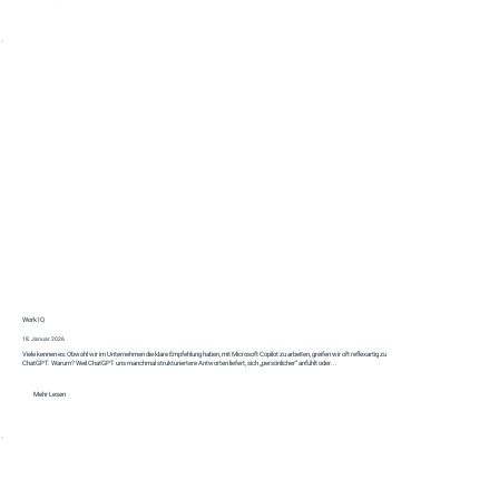
Work IQ
18. Januar 2026
Viele kennen es: Obwohl wir im Unternehmen die klare Empfehlung haben, mit Microsoft Copilot zu arbeiten, greifen wir oft reflexartig zu
ChatGPT. Warum? Weil ChatGPT uns manchmal strukturiertere Antworten liefert, sich „persönlicher“ anfühlt oder...
Mehr Lesen