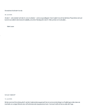
Die nächste Stufe der KI ist da
28. Juni 2026
Ab dem 1. Juli verändert sich die Art, wie wir arbeiten – und zwar grundlegend. Denn Copilot Cowork hat die Beta-Phase hinter sich und
kommt nun endlich in die General Availability, ein echter Wendepunkt in der KI-Welt, auf den wir im aktuellen...
Mehr Lesen
Ist Low-Code tot?
14. Juni 2026
Mit der enormen Entwicklung, die KI seit der Implementierung gemacht hat, ist es inzwischen längst zur Realität geworden, dass sie
innerhalb von wenigen Minuten eine voll funktionierende App generieren kann. Demnach stellt sich bei uns allen die Frage...