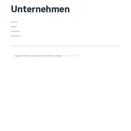
Unternehmen
Über uns
Kontakt
Impressum
Datenschutz
Copyright © 2026 Veroo Consulting GmbH. Alle Rechte vorbehalten.
Webdesign by INSYNC.