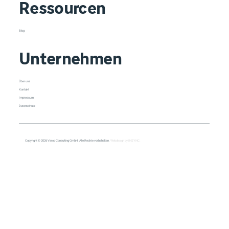
Ressourcen
Blog
Unternehmen
Über uns
Kontakt
Impressum
Datenschutz
Copyright © 2026 Veroo Consulting GmbH. Alle Rechte vorbehalten.
Webdesign by INSYNC.