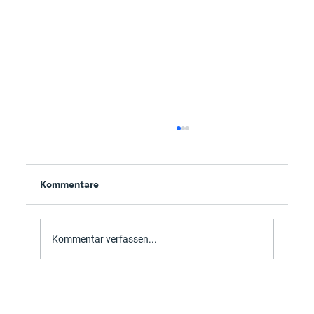
Kommentare
Kommentar verfassen...
Veroo Consulting auf der Make 2019 in
Schwäbisch Gmünd