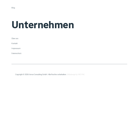
Blog
Unternehmen
Über uns
Kontakt
Impressum
Datenschutz
Copyright © 2026 Veroo Consulting GmbH. Alle Rechte vorbehalten.
Webdesign by INSYNC.