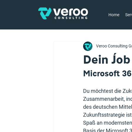
Home
Ser
Veroo Consulting G
Dein Job
Microsoft 3
Du möchtest die Zukun
Zusammenarbeit, ind
des deutschen Mittel
Zukunftsstrategie ist
Spaß an modernsten T
Basis der Microsoft 