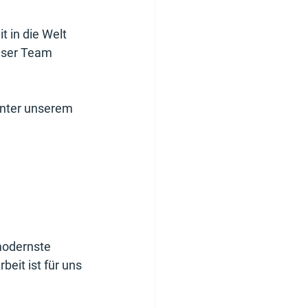
 in die Welt 
nser Team 
 unter unserem
 modernste 
eit ist für uns 