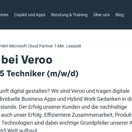
vices
Copilot und Apps
Beratung & Training
Über uns
Blog
mbH Microsoft Cloud Partner
1 Min. Lesezeit
 bei Veroo
65 Techniker (m/w/d)
ft digital gestalten? Wir sind Veroo und tragen digitale 
ividuelle Business Apps und Hybrid Work Gedanken in d
stands. Der Erfolg unserer Kunden und die nachhaltige 
 auch unser Erfolg. Effizientere Zusammenarbeit, Produkt
echnologien sind dabei wichtige Grundpfeiler unserer Arb
365 Welt aufbaut. 