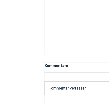
Kommentare
Kommentar verfassen...
IT Consultant Microsoft
365 gesucht (m/w/d)