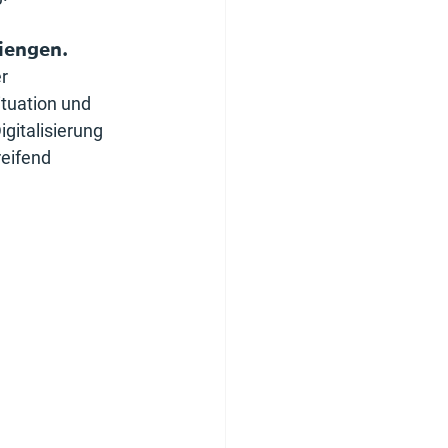
iengen.
r 
tuation und 
gitalisierung 
eifend 