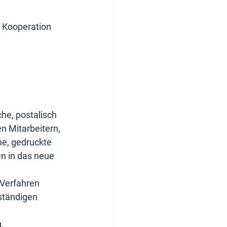
 Kooperation 
he, postalisch 
n Mitarbeitern, 
he, gedruckte 
n in das neue 
 Verfahren 
ständigen 
.