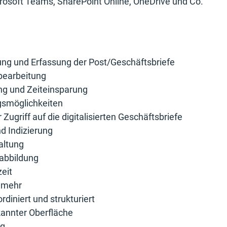
rosoft Teams, SharePoint Online, OneDrive und Co.
lung und Erfassung der Post/Geschäftsbriefe
bearbeitung
g und Zeiteinsparung
gsmöglichkeiten
Zugriff auf die digitalisierten Geschäftsbriefe
d Indizierung
altung
sabbildung
zeit
 mehr
diniert und strukturiert
kannter Oberfläche
ng