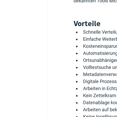
bekannten Tools Mic
Vorteile
Schnelle Vertei
Einfache Weiter
Kosteneinsparun
Automatisierun
Ortsunabhäniger 
Volltextsuche un
Metadatenverw
Digitale Prozes
Arbeiten in Echt
Kein Zettelkram
Datenablage koor
Arbeiten auf be
Keine Insellösu