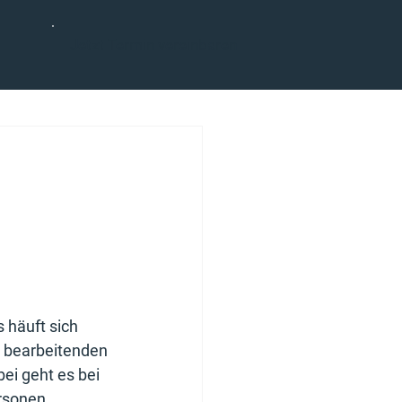
Jetzt Termin vereinbaren
 häuft sich 
e bearbeitenden 
i geht es bei 
rsonen, 