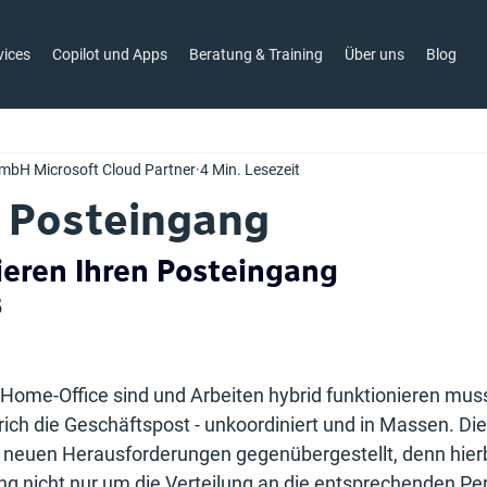
vices
Copilot und Apps
Beratung & Training
Über uns
Blog
mbH Microsoft Cloud Partner
4 Min. Lesezeit
r Posteingang
sieren Ihren Posteingang
5
Home-Office sind und Arbeiten hybrid funktionieren muss
prich die Geschäftspost - unkoordiniert und in Massen. Di
neuen Herausforderungen gegenübergestellt, denn hierbe
ng nicht nur um die Verteilung an die entsprechenden Pe