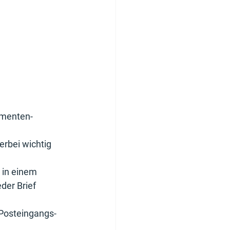
kumenten-
rbei wichtig 
in einem 
der Brief 
Posteingangs-