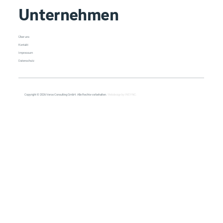
Unternehmen
Über uns
Kontakt
Impressum
Datenschutz
Copyright © 2026 Veroo Consulting GmbH. Alle Rechte vorbehalten.
Webdesign by INSYNC.