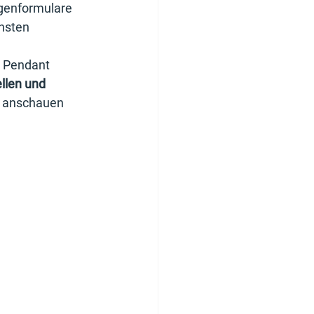
genformulare 
hsten 
t Pendant 
llen und 
y anschauen 