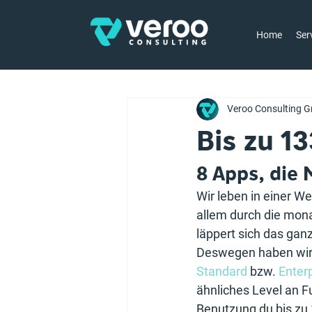
Home
Ser
Veroo Consulting G
Bis zu 1
8 Apps, die 
Wir leben in einer W
allem durch die mona
läppert sich das ganz
Deswegen haben wir
Standard
 bzw. 
Enter
ähnliches Level an F
Benutzung du bis zu