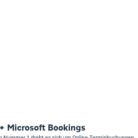
 → Microsoft Bookings
h Nummer 1 dreht es sich um Online-Terminbuchungen.