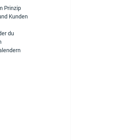
m Prinzip 
 und Kunden 
 der du 
n 
alendern 