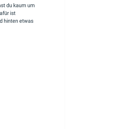
mst du kaum um 
für ist 
nd hinten etwas 