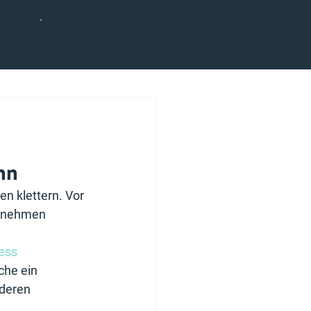
Jetzt Termin vereinbaren
nn
n klettern. Vor 
ernehmen 
ess 
che ein 
deren 