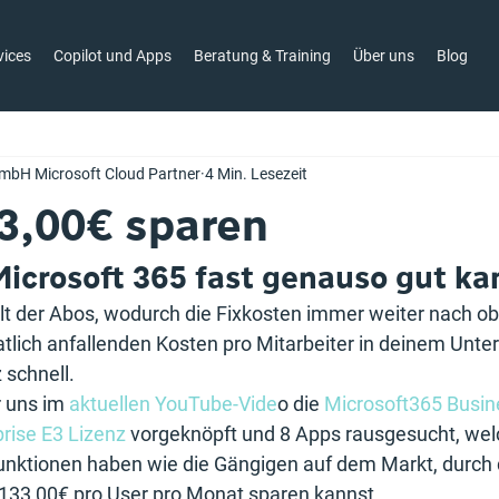
vices
Copilot und Apps
Beratung & Training
Über uns
Blog
mbH Microsoft Cloud Partner
4 Min. Lesezeit
33,00€ sparen
Microsoft 365 fast genauso gut ka
elt der Abos, wodurch die Fixkosten immer weiter nach obe
tlich anfallenden Kosten pro Mitarbeiter in deinem Unt
 schnell.
 uns im 
aktuellen YouTube-Vide
o die 
Microsoft365 Busin
prise E3 Lizenz
 vorgeknöpft und 8 Apps rausgesucht, wel
unktionen haben wie die Gängigen auf dem Markt, durch 
 133,00€ pro User pro Monat sparen kannst.