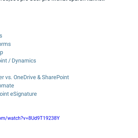
s
orms
mp
int / Dynamics
r vs. OneDrive & SharePoint
tomate
oint eSignature
.com/watch?v=8Ud9T19238Y