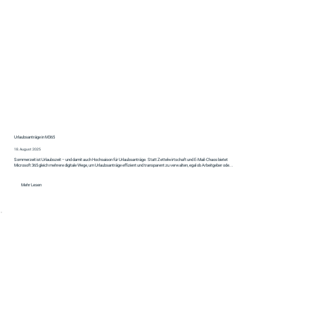
Urlaubsanträge in M365
18. August 2025
Sommerzeit ist Urlaubszeit – und damit auch Hochsaison für Urlaubsanträge. Statt Zettelwirtschaft und E-Mail-Chaos bietet
Microsoft 365 gleich mehrere digitale Wege, um Urlaubsanträge effizient und transparent zu verwalten, egal ob Arbeitgeber ode...
Mehr Lesen