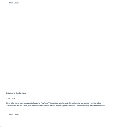
Mehr Lesen
Dein eigener Copilot Agent
1. März 2026
Für uns bei Veroo kommen auch die longform YouTube-Videos dazu, welche wir in Content umformen müssen. Unheimlicher
Zeitaufwand und viel Arbeit, was wir mit dem YouTube Content Creator Agent in Microsoft Copilot vollständig automatisiert haben...
Mehr Lesen