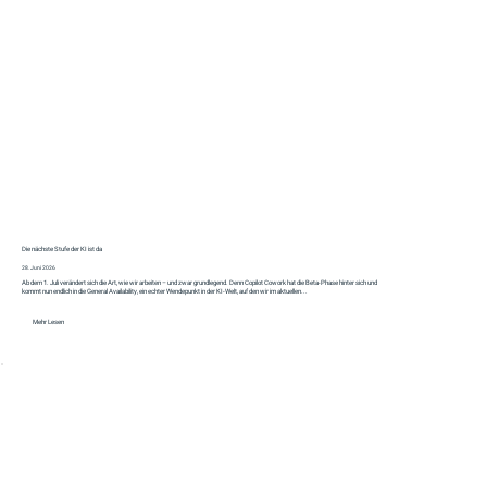
Die nächste Stufe der KI ist da
28. Juni 2026
Ab dem 1. Juli verändert sich die Art, wie wir arbeiten – und zwar grundlegend. Denn Copilot Cowork hat die Beta-Phase hinter sich und
kommt nun endlich in die General Availability, ein echter Wendepunkt in der KI-Welt, auf den wir im aktuellen...
Mehr Lesen