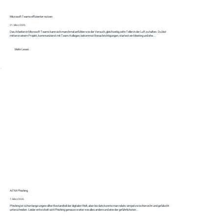
Microsoft Teams effizienter nutzen
21. März 2026
Das Arbeiten in Microsoft Teams kann sich manchmal anfühlen wie der Versuch, gleichzeitig zehn Teller in der Luft zu halten. Du bist
mitten in einem Projekt, kommunizierst mit Team-Kollegen, bekommst Benachrichtigungen, startest ein Meeting und ehe...
Mehr Lesen
AiTM‑Phishing
7. März 2026
Phishing ist schon lange ungewollter Bestandteil der digitalen Welt, aber bis dato konnte man relativ simpel zwischen echt und gefälscht
unterscheiden. Leider entwickelt sich Phishing genauso weiter wie alles andere und eine der gefährlichsten...