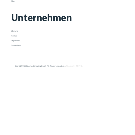
Blog
Unternehmen
Über uns
Kontakt
Impressum
Datenschutz
Copyright © 2026 Veroo Consulting GmbH. Alle Rechte vorbehalten.
Webdesign by INSYNC.
All Posts
All Posts
Copilot
Cybersecurity
Management
Meeting