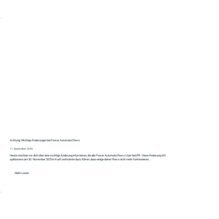
Achtung: Wichtige Änderungen bei Power Automate Flows
11. September 2025
Heute möchten wir dich über eine wichtige Änderung informieren, die alle Power Automate Flows-User betrifft. Diese Änderung tritt
spätestens am 30. November 2025 in Kraft und könnte dazu führen, dass einige deiner Flows nicht mehr funktionieren...
Mehr Lesen