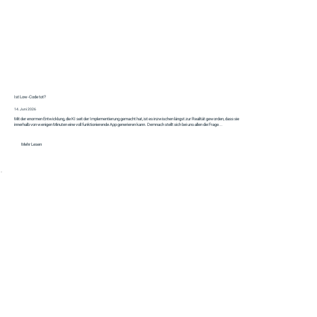
Ist Low-Code tot?
14. Juni 2026
Mit der enormen Entwicklung, die KI seit der Implementierung gemacht hat, ist es inzwischen längst zur Realität geworden, dass sie
innerhalb von wenigen Minuten eine voll funktionierende App generieren kann. Demnach stellt sich bei uns allen die Frage...
Mehr Lesen