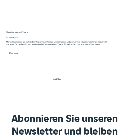
Threads in Microsoft Teams
12. August 2025
Microsoft überrascht uns mal wieder mit einem neuen Feature. Um so manches Updates kommen wir problemlos herum, jedoch nicht
um dieses. Denn es betrifft direkt unsere tägliche Kommunikation in Teams. Threads ist da und damit eine neue View. Was si...
Mehr Lesen
Load More
Abonnieren Sie unseren
Newsletter und bleiben