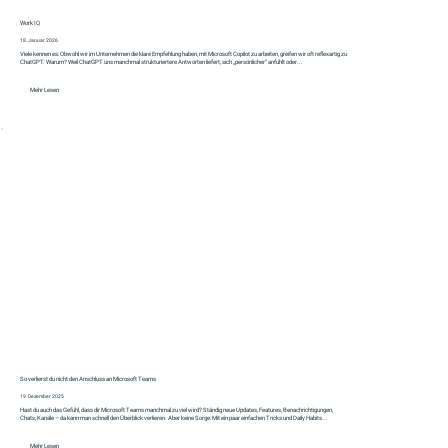
Work IQ
18. Januar 2026
Viele kennen es: Obwohl wir im Unternehmen die klare Empfehlung haben, mit Microsoft Copilot zu arbeiten, greifen wir oft reflexartig zu
ChatGPT. Warum? Weil ChatGPT uns manchmal strukturiertere Antworten liefert, sich „persönlicher“ anfühlt oder...
Mehr Lesen
So verlierst du nicht den Anschluss an Microsoft Teams
19. Dezember 2025
Hast du auch das Gefühl, dass dir Microsoft Teams manchmal zu viel wird? Ständig neue Updates, Features, Benachrichtigungen,
Chats, Kanäle – da kann man schnell den Überblick verlieren. Aber keine Sorge: Mit ein paar einfachen Tricks und Daily Habits...
Mehr Lesen