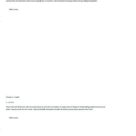
ein bisschen aufzudröseln und für euch zugänglicher zu machen. Die Kostenberechnungen haben sich grundlegend geändert...
Mehr Lesen
Claude vs. Copilot
5. Juli 2026
Wenn man sich die letzten Jahre anschaut, lässt es sich nicht vermeiden, zu sagen, dass KI längst im Arbeitsalltag angekommen ist und
jeden Tag entwickelt sie sich weiter. Manche Modelle sind dabei schneller als andere und auf einen spezifischen Punkt...
Mehr Lesen