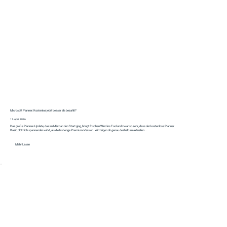
Microsoft Planner: Kostenlos jetzt besser als bezahlt?
11. April 2026
Das große Planner‑Update, das im März an den Start ging, bringt frischen Wind ins Tool und zwar so sehr, dass der kostenlose Planner
Basic plötzlich spannender wirkt, als die bisherige Premium‑Version. Wir zeigen dir genau deshalb im aktuellen...
Mehr Lesen