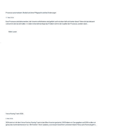
Prozesse automatisiert, flexibel und ohne Pflegeaufwand bei Änderungen
17. Mai 2026
Eure Prozesse sind dokumentiert, die Verantwortlichkeiten sind geklärt und trotzdem hält sich keiner daran? Wenn dir das bekannt
vorkommt, bist du nicht allein. In vielen Unternehmen liegt das Problem nicht in der Qualität der Prozesse, sondern darin...
Mehr Lesen
Veroo Racing Team 2026
3. Mai 2026
2024 sind wir mit dem Veroo Factory Racing Team in den Bike-Kosmos gestartet, 2025 haben wir Gas gegeben und 2026 wollen wir
genau das nochmal intensiver tun. Mit freshen Trikot-Updates, zwei neuen Gesichtern und einem klaren Fokus aufs Rennrad geht's...