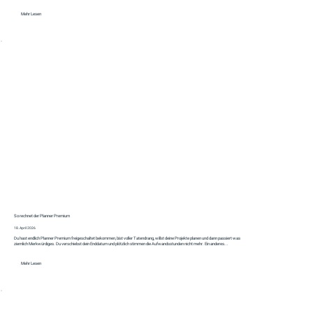
Mehr Lesen
So rechnet der Planner Premium
18. April 2026
Du hast endlich Planner Premium freigeschaltet bekommen, bist voller Tatendrang, willst deine Projekte planen und dann passiert was
ziemlich Merkwürdiges. Du verschiebst dein Enddatum und plötzlich stimmen die Aufwandsstunden nicht mehr. Ein anderes...
Mehr Lesen