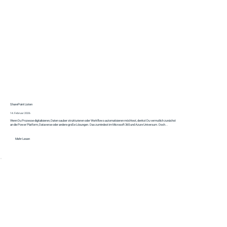
SharePoint Listen
14. Februar 2026
Wenn Du Prozesse digitalisieren, Daten sauber strukturieren oder Workflows automatisieren möchtest, denkst Du vermutlich zunächst
an die Power Platform, Dataverse oder andere große Lösungen. Das zumindest im Microsoft 365 und Azure Universum. Doch...
Mehr Lesen