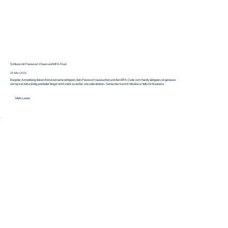
Schluss mit Passwort-Chaos und MFA-Frust
28. März 2026
Bei jeder Anmeldung deinen Benutzername eintippen, dein Passwort raussuchen und den MFA-Code vom Handy abtippen, ist genauso
nervig wie zeitwändig und leider längst nicht mehr so sicher, wie viele denken. Genau hier kommt Windows Hello for Business..
Mehr Lesen