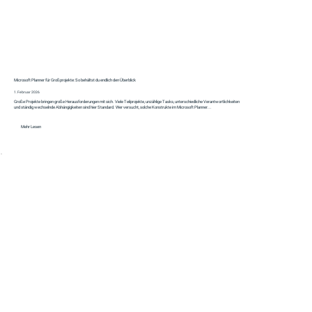
Microsoft Planner für Großprojekte: So behältst du endlich den Überblick
1. Februar 2026
Große Projekte bringen große Herausforderungen mit sich. Viele Teilprojekte, unzählige Tasks, unterschiedliche Verantwortlichkeiten
und ständig wechselnde Abhängigkeiten sind hier Standard. Wer versucht, solche Konstrukte im Microsoft Planner...
Mehr Lesen