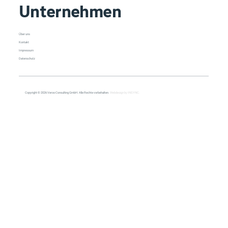
Unternehmen
Über uns
Kontakt
Impressum
Datenschutz
Copyright © 2026 Veroo Consulting GmbH. Alle Rechte vorbehalten.
Webdesign by INSYNC.