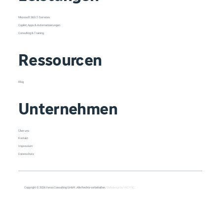
Microsoft 365 IT-Services
Copilot, Apps & Automatisierungen
Consulting & Training
Ressourcen
Blog
Unternehmen
Über uns
Kontakt
Impressum
Datenschutz
Copyright © 2026 Veroo Consulting GmbH. Alle Rechte vorbehalten.
Webdesign by INSYNC.