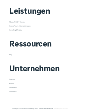
Leistungen
Microsoft 365 IT-Services
Copilot, Apps & Automatisierungen
Consulting & Training
Ressourcen
Blog
Unternehmen
Über uns
Kontakt
Impressum
Datenschutz
Copyright © 2026 Veroo Consulting GmbH. Alle Rechte vorbehalten.
Webdesign by INSYNC.