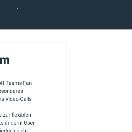
Jetzt Termin vereinbaren
am
oft Teams Fan 
besonderes 
s Video-Calls 
zur flexiblen 
s ändern! User 
jedoch nicht 