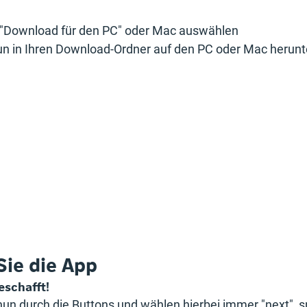
 "Download für den PC" oder Mac auswählen
nun in Ihren Download-Ordner auf den PC oder Mac herun
 Sie die App
eschafft!
 nun durch die Buttons und wählen hierbei immer "next", s