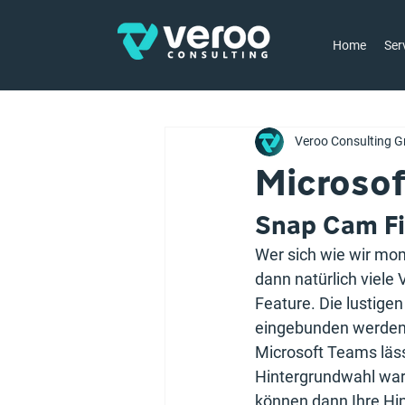
Home
Ser
Veroo Consulting G
Microso
Snap Cam Fi
Wer sich wie wir mom
dann natürlich viele
Feature. Die lustige
eingebunden werden
Microsoft Teams lässt
Hintergrundwahl wart
können dann Ihre Hin