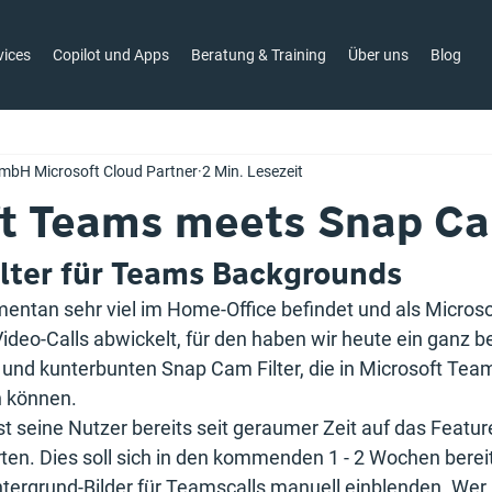
vices
Copilot und Apps
Beratung & Training
Über uns
Blog
mbH Microsoft Cloud Partner
2 Min. Lesezeit
ft Teams meets Snap C
lter für Teams Backgrounds
entan sehr viel im Home-Office befindet und als Micros
 Video-Calls abwickelt, für den haben wir heute ein ganz 
n und kunterbunten Snap Cam Filter, die in Microsoft Team
 können.
 seine Nutzer bereits seit geraumer Zeit auf das Feature 
en. Dies soll sich in den kommenden 1 - 2 Wochen bereit
tergrund-Bilder für Teamscalls manuell einblenden. Wer 