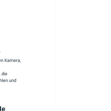
"
en Kamera, 
 die 
hlen und 
de