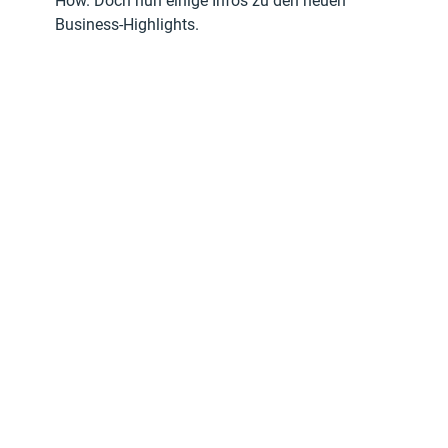
How. Doch nun einige Infos zu den neuen 
Business-Highlights.