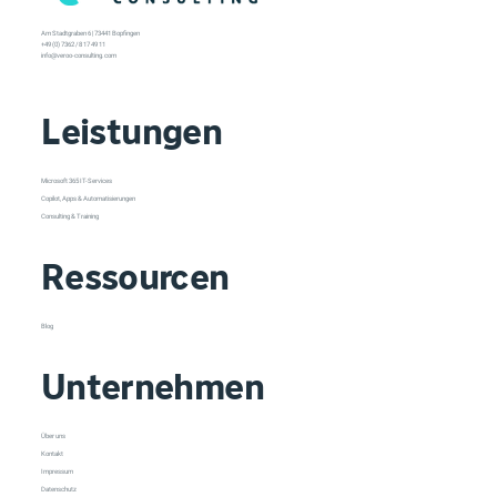
Am Stadtgraben 6 | 73441 Bopfingen
+49 (0) 7362 / 8 17 49 11
info@veroo-consulting.com
Leistungen
Microsoft 365 IT-Services
Copilot, Apps & Automatisierungen
Consulting & Training
Ressourcen
Blog
Unternehmen
Über uns
Kontakt
Impressum
Datenschutz