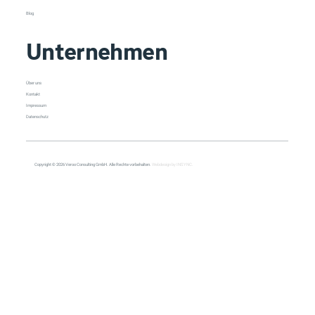
Blog
Unternehmen
Über uns
Kontakt
Impressum
Datenschutz
Copyright © 2026 Veroo Consulting GmbH. Alle Rechte vorbehalten.
Webdesign by INSYNC.