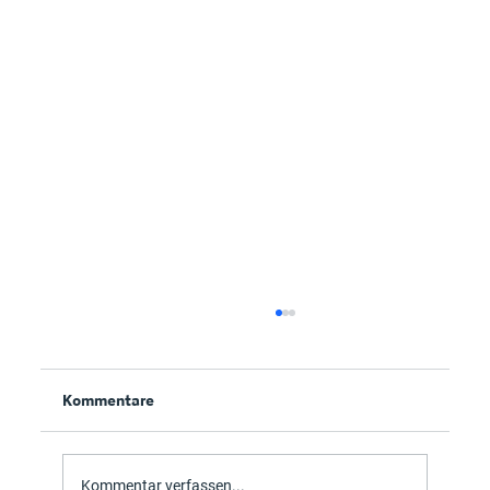
Kommentare
BANF- Veroo & Wackler
Kommentar verfassen...