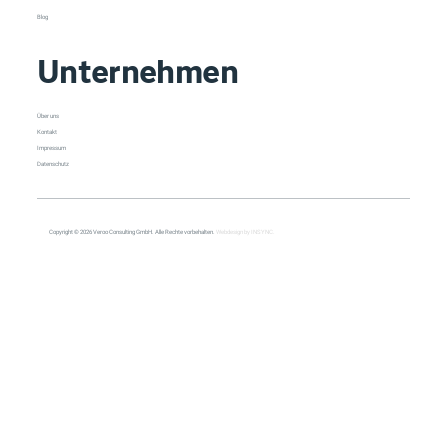
Blog
Unternehmen
Über uns
Kontakt
Impressum
Datenschutz
Copyright © 2026 Veroo Consulting GmbH. Alle Rechte vorbehalten.
Webdesign by INSYNC.