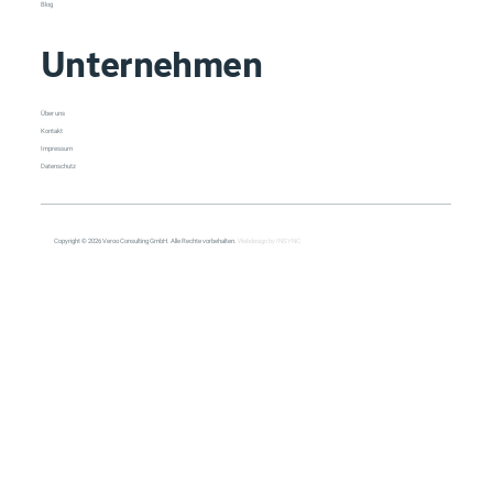
Blog
Unternehmen
Über uns
Kontakt
Impressum
Datenschutz
Copyright © 2026 Veroo Consulting GmbH. Alle Rechte vorbehalten.
Webdesign by INSYNC.
All Posts
All Posts
Copilot
Cybersecurity
Management
Meeting