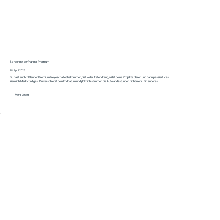
So rechnet der Planner Premium
18. April 2026
Du hast endlich Planner Premium freigeschaltet bekommen, bist voller Tatendrang, willst deine Projekte planen und dann passiert was
ziemlich Merkwürdiges. Du verschiebst dein Enddatum und plötzlich stimmen die Aufwandsstunden nicht mehr. Ein anderes...
Mehr Lesen