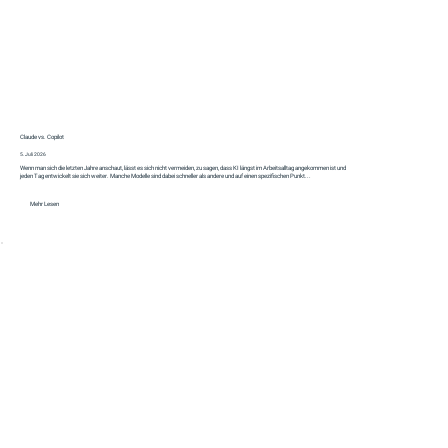
Claude vs. Copilot
5. Juli 2026
Wenn man sich die letzten Jahre anschaut, lässt es sich nicht vermeiden, zu sagen, dass KI längst im Arbeitsalltag angekommen ist und
jeden Tag entwickelt sie sich weiter. Manche Modelle sind dabei schneller als andere und auf einen spezifischen Punkt...
Mehr Lesen