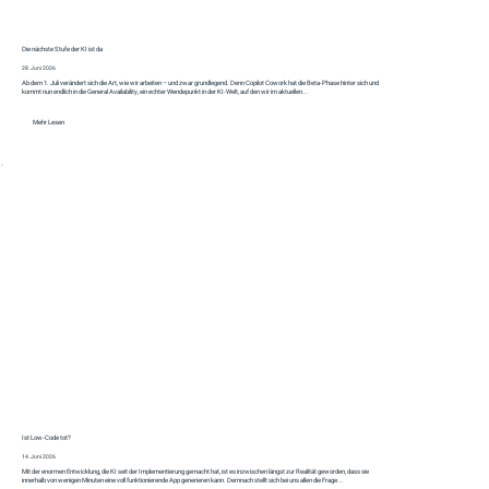
Die nächste Stufe der KI ist da
28. Juni 2026
Ab dem 1. Juli verändert sich die Art, wie wir arbeiten – und zwar grundlegend. Denn Copilot Cowork hat die Beta-Phase hinter sich und
kommt nun endlich in die General Availability, ein echter Wendepunkt in der KI-Welt, auf den wir im aktuellen...
Mehr Lesen
Ist Low-Code tot?
14. Juni 2026
Mit der enormen Entwicklung, die KI seit der Implementierung gemacht hat, ist es inzwischen längst zur Realität geworden, dass sie
innerhalb von wenigen Minuten eine voll funktionierende App generieren kann. Demnach stellt sich bei uns allen die Frage...