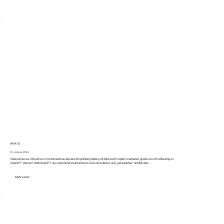
Work IQ
18. Januar 2026
Viele kennen es: Obwohl wir im Unternehmen die klare Empfehlung haben, mit Microsoft Copilot zu arbeiten, greifen wir oft reflexartig zu
ChatGPT. Warum? Weil ChatGPT uns manchmal strukturiertere Antworten liefert, sich „persönlicher“ anfühlt oder...
Mehr Lesen