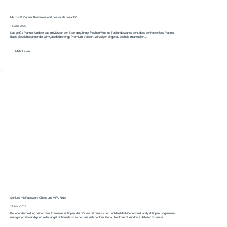
Microsoft Planner: Kostenlos jetzt besser als bezahlt?
11. April 2026
Das große Planner‑Update, das im März an den Start ging, bringt frischen Wind ins Tool und zwar so sehr, dass der kostenlose Planner
Basic plötzlich spannender wirkt, als die bisherige Premium‑Version. Wir zeigen dir genau deshalb im aktuellen...
Mehr Lesen
Schluss mit Passwort-Chaos und MFA-Frust
28. März 2026
Bei jeder Anmeldung deinen Benutzername eintippen, dein Passwort raussuchen und den MFA-Code vom Handy abtippen, ist genauso
nervig wie zeitwändig und leider längst nicht mehr so sicher, wie viele denken. Genau hier kommt Windows Hello for Business..