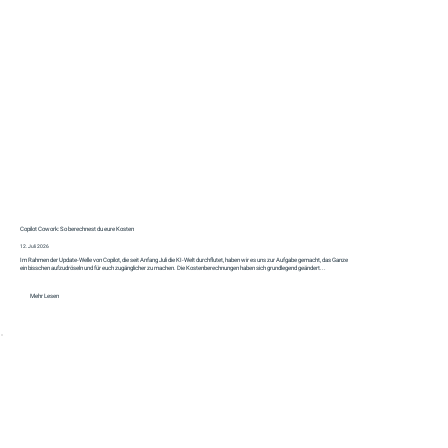
Copilot Cowork: So berechnest du eure Kosten
12. Juli 2026
Im Rahmen der Update-Welle von Copilot, die seit Anfang Juli die KI-Welt durchflutet, haben wir es uns zur Aufgabe gemacht, das Ganze
ein bisschen aufzudröseln und für euch zugänglicher zu machen. Die Kostenberechnungen haben sich grundlegend geändert...
Mehr Lesen