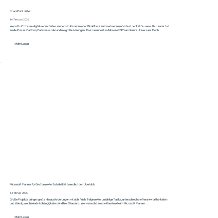
SharePoint Listen
14. Februar 2026
Wenn Du Prozesse digitalisieren, Daten sauber strukturieren oder Workflows automatisieren möchtest, denkst Du vermutlich zunächst
an die Power Platform, Dataverse oder andere große Lösungen. Das zumindest im Microsoft 365 und Azure Universum. Doch...
Mehr Lesen
Microsoft Planner für Großprojekte: So behältst du endlich den Überblick
1. Februar 2026
Große Projekte bringen große Herausforderungen mit sich. Viele Teilprojekte, unzählige Tasks, unterschiedliche Verantwortlichkeiten
und ständig wechselnde Abhängigkeiten sind hier Standard. Wer versucht, solche Konstrukte im Microsoft Planner...
Mehr Lesen