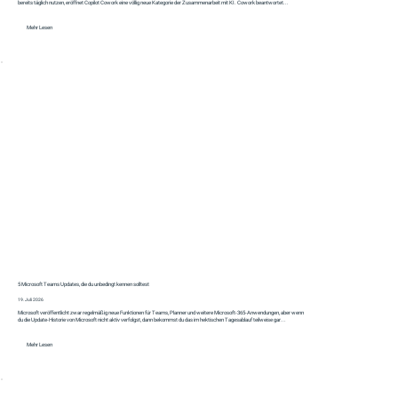
bereits täglich nutzen, eröffnet Copilot Cowork eine völlig neue Kategorie der Zusammenarbeit mit KI. Cowork beantwortet...
Mehr Lesen
5 Microsoft Teams Updates, die du unbedingt kennen solltest
19. Juli 2026
Microsoft veröffentlicht zwar regelmäßig neue Funktionen für Teams, Planner und weitere Microsoft-365-Anwendungen, aber wenn
du die Update-Historie von Microsoft nicht aktiv verfolgst, dann bekommst du das im hektischen Tagesablauf teilweise gar...
Mehr Lesen