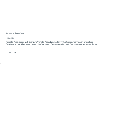
Dein eigener Copilot Agent
1. März 2026
Für uns bei Veroo kommen auch die longform YouTube-Videos dazu, welche wir in Content umformen müssen. Unheimlicher
Zeitaufwand und viel Arbeit, was wir mit dem YouTube Content Creator Agent in Microsoft Copilot vollständig automatisiert haben...
Mehr Lesen