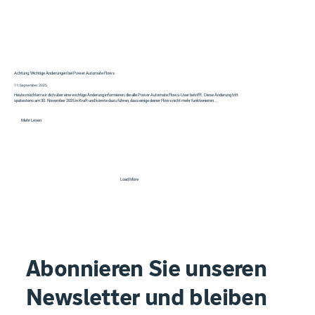
Achtung: Wichtige Änderungen bei Power Automate Flows
11. September 2025
Heute möchten wir dich über eine wichtige Änderung informieren, die alle Power Automate Flows-User betrifft. Diese Änderung tritt
spätestens am 30. November 2025 in Kraft und könnte dazu führen, dass einige deiner Flows nicht mehr funktionieren...
Mehr Lesen
Load More
Abonnieren Sie unseren
Newsletter und bleiben