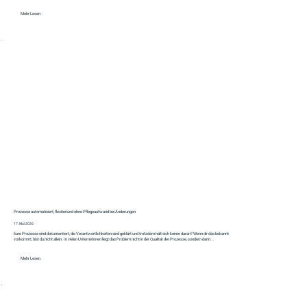
Mehr Lesen
Prozesse automatisiert, flexibel und ohne Pflegeaufwand bei Änderungen
17. Mai 2026
Eure Prozesse sind dokumentiert, die Verantwortlichkeiten sind geklärt und trotzdem hält sich keiner daran? Wenn dir das bekannt
vorkommt, bist du nicht allein. In vielen Unternehmen liegt das Problem nicht in der Qualität der Prozesse, sondern darin...
Mehr Lesen