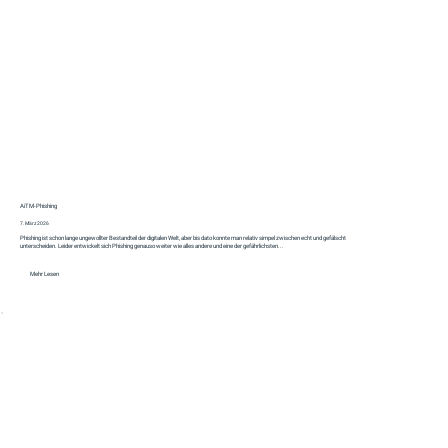
AiTM‑Phishing
7. März 2026
Phishing ist schon lange ungewollter Bestandteil der digitalen Welt, aber bis dato konnte man relativ simpel zwischen echt und gefälscht
unterscheiden. Leider entwickelt sich Phishing genauso weiter wie alles andere und eine der gefährlichsten...
Mehr Lesen