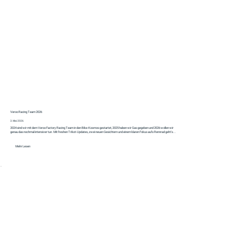
Veroo Racing Team 2026
3. Mai 2026
2024 sind wir mit dem Veroo Factory Racing Team in den Bike-Kosmos gestartet, 2025 haben wir Gas gegeben und 2026 wollen wir
genau das nochmal intensiver tun. Mit freshen Trikot-Updates, zwei neuen Gesichtern und einem klaren Fokus aufs Rennrad geht's...
Mehr Lesen