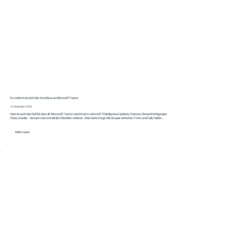
So verlierst du nicht den Anschluss an Microsoft Teams
19. Dezember 2025
Hast du auch das Gefühl, dass dir Microsoft Teams manchmal zu viel wird? Ständig neue Updates, Features, Benachrichtigungen,
Chats, Kanäle – da kann man schnell den Überblick verlieren. Aber keine Sorge: Mit ein paar einfachen Tricks und Daily Habits...
Mehr Lesen