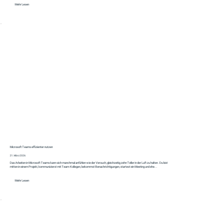
Mehr Lesen
Microsoft Teams effizienter nutzen
21. März 2026
Das Arbeiten in Microsoft Teams kann sich manchmal anfühlen wie der Versuch, gleichzeitig zehn Teller in der Luft zu halten. Du bist
mitten in einem Projekt, kommunizierst mit Team-Kollegen, bekommst Benachrichtigungen, startest ein Meeting und ehe...
Mehr Lesen