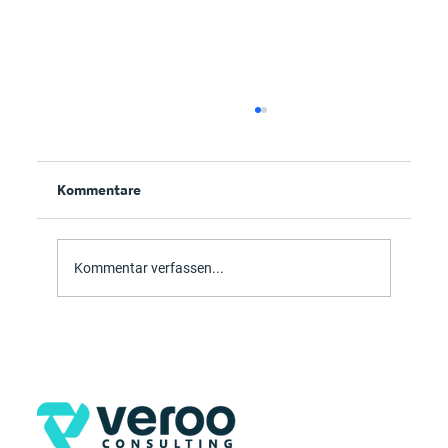
Kommentare
Updates Quartal 1 2025
Kommentar verfassen...