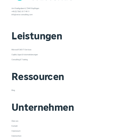
Am Stadtgraben 6 | 73441 Bopfingen
+49 (0) 7362 / 8 17 49 11
info@veroo-consulting.com
Leistungen
Microsoft 365 IT-Services
Copilot, Apps & Automatisierungen
Consulting & Training
Ressourcen
Blog
Unternehmen
Über uns
Kontakt
Impressum
Datenschutz