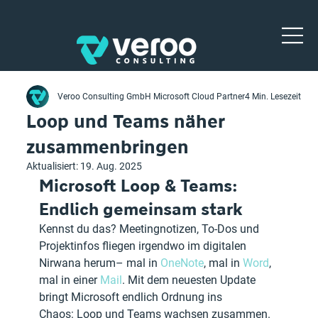
Veroo Consulting GmbH Microsoft Cloud Partner
4 Min. Lesezeit
Loop und Teams näher
zusammenbringen
Aktualisiert:
19. Aug. 2025
Microsoft Loop & Teams: 
Endlich gemeinsam stark
Kennst du das? Meetingnotizen, To-Dos und 
Projektinfos fliegen irgendwo im digitalen 
Nirwana herum– mal in 
OneNote
, mal in 
Word
, 
mal in einer 
Mail
. Mit dem neuesten Update 
bringt Microsoft endlich Ordnung ins 
Chaos: Loop und Teams wachsen zusammen. 