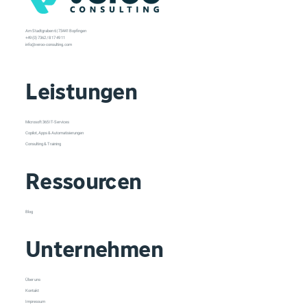
Am Stadtgraben 6 | 73441 Bopfingen
+49 (0) 7362 / 8 17 49 11
info@veroo-consulting.com
Leistungen
Microsoft 365 IT-Services
Copilot, Apps & Automatisierungen
Consulting & Training
Ressourcen
Blog
Unternehmen
Über uns
Kontakt
Impressum