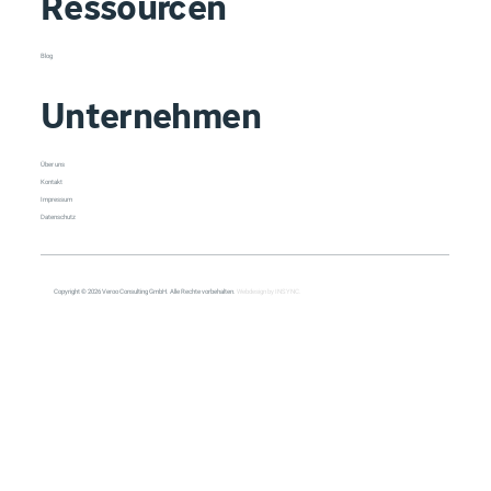
Ressourcen
Blog
Unternehmen
Über uns
Kontakt
Impressum
Datenschutz
Copyright © 2026 Veroo Consulting GmbH. Alle Rechte vorbehalten.
Webdesign by INSYNC.