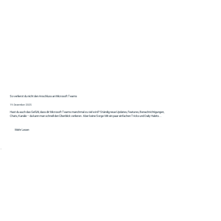
So verlierst du nicht den Anschluss an Microsoft Teams
19. Dezember 2025
Hast du auch das Gefühl, dass dir Microsoft Teams manchmal zu viel wird? Ständig neue Updates, Features, Benachrichtigungen,
Chats, Kanäle – da kann man schnell den Überblick verlieren. Aber keine Sorge: Mit ein paar einfachen Tricks und Daily Habits...
Mehr Lesen