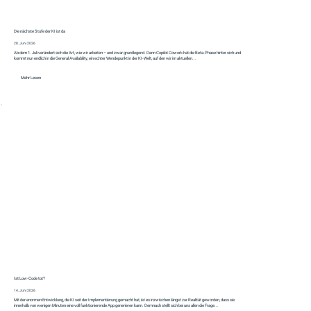
Die nächste Stufe der KI ist da
28. Juni 2026
Ab dem 1. Juli verändert sich die Art, wie wir arbeiten – und zwar grundlegend. Denn Copilot Cowork hat die Beta-Phase hinter sich und
kommt nun endlich in die General Availability, ein echter Wendepunkt in der KI-Welt, auf den wir im aktuellen...
Mehr Lesen
Ist Low-Code tot?
14. Juni 2026
Mit der enormen Entwicklung, die KI seit der Implementierung gemacht hat, ist es inzwischen längst zur Realität geworden, dass sie
innerhalb von wenigen Minuten eine voll funktionierende App generieren kann. Demnach stellt sich bei uns allen die Frage...