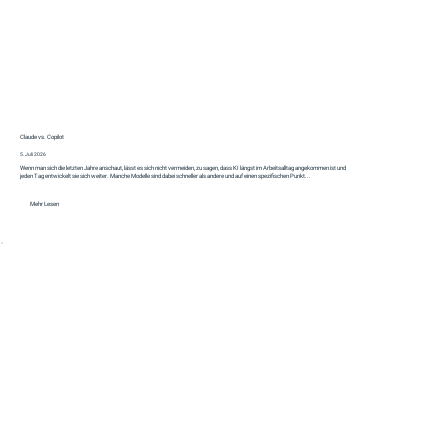
Claude vs. Copilot
5. Juli 2026
Wenn man sich die letzten Jahre anschaut, lässt es sich nicht vermeiden, zu sagen, dass KI längst im Arbeitsalltag angekommen ist und
jeden Tag entwickelt sie sich weiter. Manche Modelle sind dabei schneller als andere und auf einen spezifischen Punkt...
Mehr Lesen