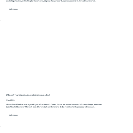
bereits täglich nutzen, eröffnet Copilot Cowork eine völlig neue Kategorie der Zusammenarbeit mit KI. Cowork beantwortet...
Mehr Lesen
5 Microsoft Teams Updates, die du unbedingt kennen solltest
19. Juli 2026
Microsoft veröffentlicht zwar regelmäßig neue Funktionen für Teams, Planner und weitere Microsoft-365-Anwendungen, aber wenn
du die Update-Historie von Microsoft nicht aktiv verfolgst, dann bekommst du das im hektischen Tagesablauf teilweise gar...
Mehr Lesen