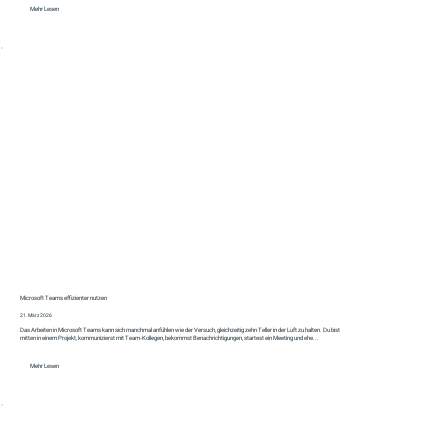
Mehr Lesen
Microsoft Teams effizienter nutzen
21. März 2026
Das Arbeiten in Microsoft Teams kann sich manchmal anfühlen wie der Versuch, gleichzeitig zehn Teller in der Luft zu halten. Du bist
mitten in einem Projekt, kommunizierst mit Team-Kollegen, bekommst Benachrichtigungen, startest ein Meeting und ehe...
Mehr Lesen