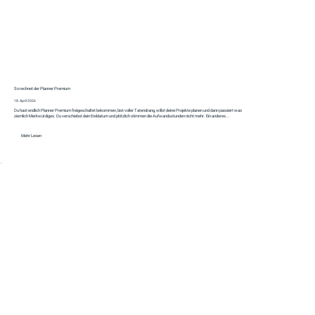
So rechnet der Planner Premium
18. April 2026
Du hast endlich Planner Premium freigeschaltet bekommen, bist voller Tatendrang, willst deine Projekte planen und dann passiert was
ziemlich Merkwürdiges. Du verschiebst dein Enddatum und plötzlich stimmen die Aufwandsstunden nicht mehr. Ein anderes...
Mehr Lesen