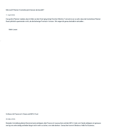
Microsoft Planner: Kostenlos jetzt besser als bezahlt?
11. April 2026
Das große Planner‑Update, das im März an den Start ging, bringt frischen Wind ins Tool und zwar so sehr, dass der kostenlose Planner
Basic plötzlich spannender wirkt, als die bisherige Premium‑Version. Wir zeigen dir genau deshalb im aktuellen...
Mehr Lesen
Schluss mit Passwort-Chaos und MFA-Frust
28. März 2026
Bei jeder Anmeldung deinen Benutzername eintippen, dein Passwort raussuchen und den MFA-Code vom Handy abtippen, ist genauso
nervig wie zeitwändig und leider längst nicht mehr so sicher, wie viele denken. Genau hier kommt Windows Hello for Business..