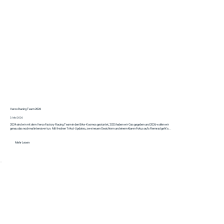
Veroo Racing Team 2026
3. Mai 2026
2024 sind wir mit dem Veroo Factory Racing Team in den Bike-Kosmos gestartet, 2025 haben wir Gas gegeben und 2026 wollen wir
genau das nochmal intensiver tun. Mit freshen Trikot-Updates, zwei neuen Gesichtern und einem klaren Fokus aufs Rennrad geht's...
Mehr Lesen