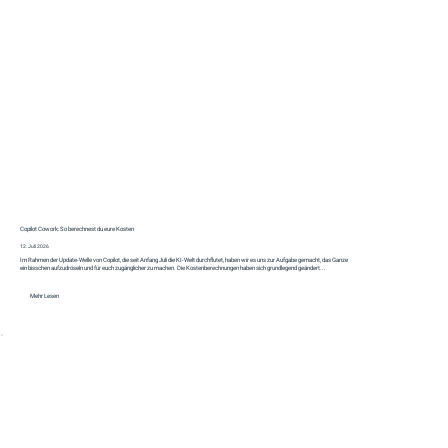
Copilot Cowork: So berechnest du eure Kosten
12. Juli 2026
Im Rahmen der Update-Welle von Copilot, die seit Anfang Juli die KI-Welt durchflutet, haben wir es uns zur Aufgabe gemacht, das Ganze
ein bisschen aufzudröseln und für euch zugänglicher zu machen. Die Kostenberechnungen haben sich grundlegend geändert...
Mehr Lesen