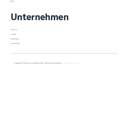
Blog
Unternehmen
Über uns
Kontakt
Impressum
Datenschutz
Copyright © 2026 Veroo Consulting GmbH. Alle Rechte vorbehalten.
Webdesign by INSYNC.
All Posts
All Posts
Copilot
Cybersecurity
Management
Meeting