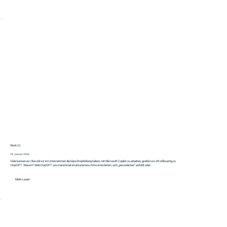
Work IQ
18. Januar 2026
Viele kennen es: Obwohl wir im Unternehmen die klare Empfehlung haben, mit Microsoft Copilot zu arbeiten, greifen wir oft reflexartig zu
ChatGPT. Warum? Weil ChatGPT uns manchmal strukturiertere Antworten liefert, sich „persönlicher“ anfühlt oder...
Mehr Lesen