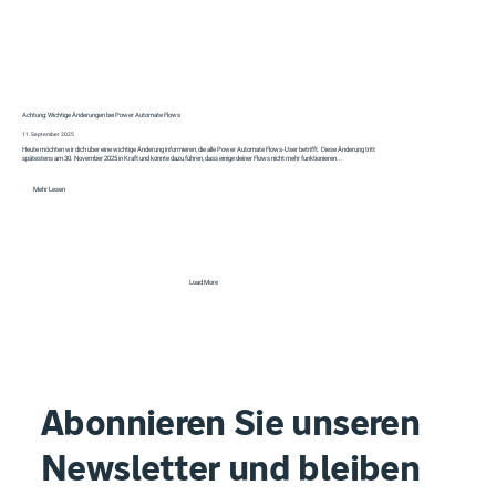
Achtung: Wichtige Änderungen bei Power Automate Flows
11. September 2025
Heute möchten wir dich über eine wichtige Änderung informieren, die alle Power Automate Flows-User betrifft. Diese Änderung tritt
spätestens am 30. November 2025 in Kraft und könnte dazu führen, dass einige deiner Flows nicht mehr funktionieren...
Mehr Lesen
Load More
Abonnieren Sie unseren
Newsletter und bleiben