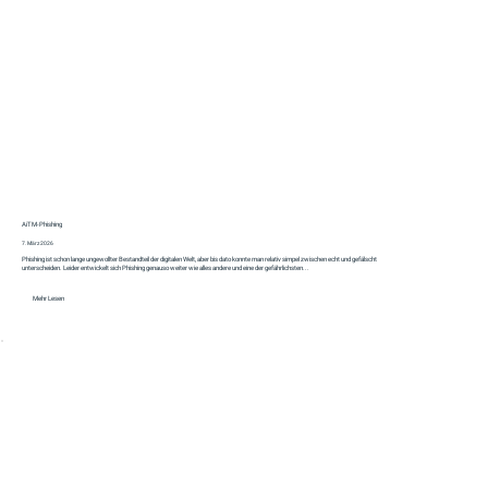
AiTM‑Phishing
7. März 2026
Phishing ist schon lange ungewollter Bestandteil der digitalen Welt, aber bis dato konnte man relativ simpel zwischen echt und gefälscht
unterscheiden. Leider entwickelt sich Phishing genauso weiter wie alles andere und eine der gefährlichsten...
Mehr Lesen