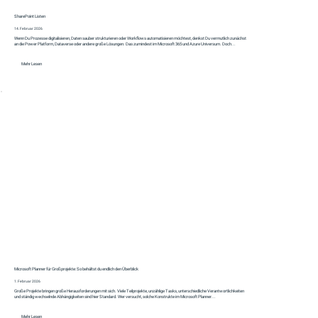
SharePoint Listen
14. Februar 2026
Wenn Du Prozesse digitalisieren, Daten sauber strukturieren oder Workflows automatisieren möchtest, denkst Du vermutlich zunächst
an die Power Platform, Dataverse oder andere große Lösungen. Das zumindest im Microsoft 365 und Azure Universum. Doch...
Mehr Lesen
Microsoft Planner für Großprojekte: So behältst du endlich den Überblick
1. Februar 2026
Große Projekte bringen große Herausforderungen mit sich. Viele Teilprojekte, unzählige Tasks, unterschiedliche Verantwortlichkeiten
und ständig wechselnde Abhängigkeiten sind hier Standard. Wer versucht, solche Konstrukte im Microsoft Planner...
Mehr Lesen