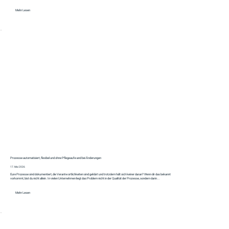
Mehr Lesen
Prozesse automatisiert, flexibel und ohne Pflegeaufwand bei Änderungen
17. Mai 2026
Eure Prozesse sind dokumentiert, die Verantwortlichkeiten sind geklärt und trotzdem hält sich keiner daran? Wenn dir das bekannt
vorkommt, bist du nicht allein. In vielen Unternehmen liegt das Problem nicht in der Qualität der Prozesse, sondern darin...
Mehr Lesen