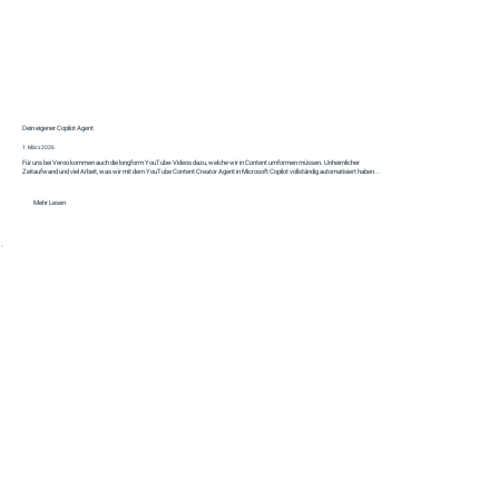
Dein eigener Copilot Agent
1. März 2026
Für uns bei Veroo kommen auch die longform YouTube-Videos dazu, welche wir in Content umformen müssen. Unheimlicher
Zeitaufwand und viel Arbeit, was wir mit dem YouTube Content Creator Agent in Microsoft Copilot vollständig automatisiert haben...
Mehr Lesen