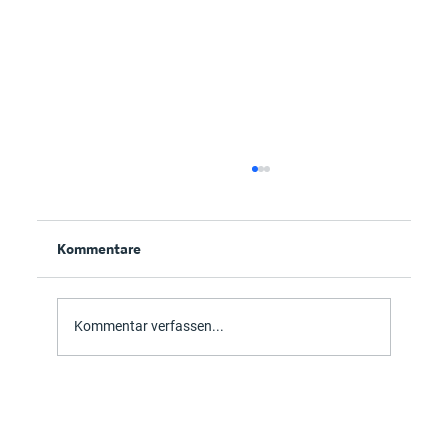
Kommentare
Kommentar verfassen...
PowerApps x Arndt und Bartsch