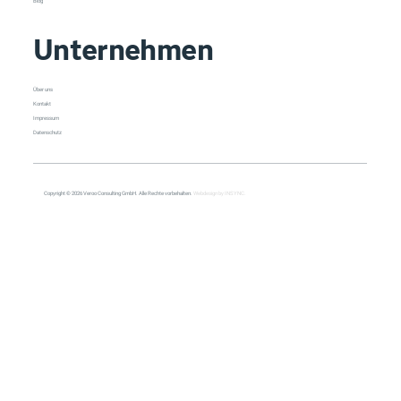
Blog
Unternehmen
Über uns
Kontakt
Impressum
Datenschutz
Copyright © 2026 Veroo Consulting GmbH. Alle Rechte vorbehalten.
Webdesign by INSYNC.