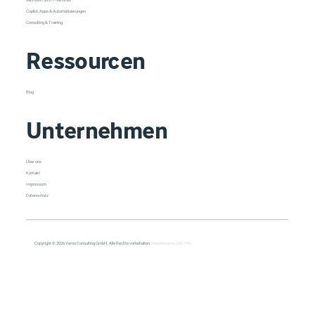
Microsoft 365 IT-Services
Copilot, Apps & Automatisierungen
Consulting & Training
Ressourcen
Blog
Unternehmen
Über uns
Kontakt
Impressum
Datenschutz
Copyright © 2026 Veroo Consulting GmbH. Alle Rechte vorbehalten.
Webdesign by INSYNC.