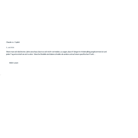
Claude vs. Copilot
5. Juli 2026
Wenn man sich die letzten Jahre anschaut, lässt es sich nicht vermeiden, zu sagen, dass KI längst im Arbeitsalltag angekommen ist und
jeden Tag entwickelt sie sich weiter. Manche Modelle sind dabei schneller als andere und auf einen spezifischen Punkt...
Mehr Lesen