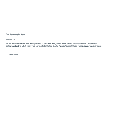
Dein eigener Copilot Agent
1. März 2026
Für uns bei Veroo kommen auch die longform YouTube-Videos dazu, welche wir in Content umformen müssen. Unheimlicher
Zeitaufwand und viel Arbeit, was wir mit dem YouTube Content Creator Agent in Microsoft Copilot vollständig automatisiert haben...
Mehr Lesen