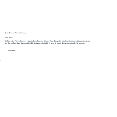
So rechnet der Planner Premium
18. April 2026
Du hast endlich Planner Premium freigeschaltet bekommen, bist voller Tatendrang, willst deine Projekte planen und dann passiert was
ziemlich Merkwürdiges. Du verschiebst dein Enddatum und plötzlich stimmen die Aufwandsstunden nicht mehr. Ein anderes...
Mehr Lesen