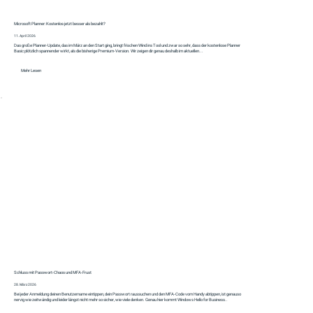
Microsoft Planner: Kostenlos jetzt besser als bezahlt?
11. April 2026
Das große Planner‑Update, das im März an den Start ging, bringt frischen Wind ins Tool und zwar so sehr, dass der kostenlose Planner
Basic plötzlich spannender wirkt, als die bisherige Premium‑Version. Wir zeigen dir genau deshalb im aktuellen...
Mehr Lesen
Schluss mit Passwort-Chaos und MFA-Frust
28. März 2026
Bei jeder Anmeldung deinen Benutzername eintippen, dein Passwort raussuchen und den MFA-Code vom Handy abtippen, ist genauso
nervig wie zeitwändig und leider längst nicht mehr so sicher, wie viele denken. Genau hier kommt Windows Hello for Business..