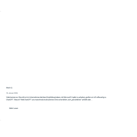
Work IQ
18. Januar 2026
Viele kennen es: Obwohl wir im Unternehmen die klare Empfehlung haben, mit Microsoft Copilot zu arbeiten, greifen wir oft reflexartig zu
ChatGPT. Warum? Weil ChatGPT uns manchmal strukturiertere Antworten liefert, sich „persönlicher“ anfühlt oder...
Mehr Lesen