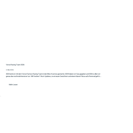
Veroo Racing Team 2026
3. Mai 2026
2024 sind wir mit dem Veroo Factory Racing Team in den Bike-Kosmos gestartet, 2025 haben wir Gas gegeben und 2026 wollen wir
genau das nochmal intensiver tun. Mit freshen Trikot-Updates, zwei neuen Gesichtern und einem klaren Fokus aufs Rennrad geht's...
Mehr Lesen