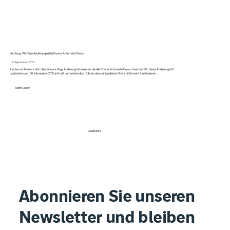
Achtung: Wichtige Änderungen bei Power Automate Flows
11. September 2025
Heute möchten wir dich über eine wichtige Änderung informieren, die alle Power Automate Flows-User betrifft. Diese Änderung tritt
spätestens am 30. November 2025 in Kraft und könnte dazu führen, dass einige deiner Flows nicht mehr funktionieren...
Mehr Lesen
Load More
Abonnieren Sie unseren
Newsletter und bleiben