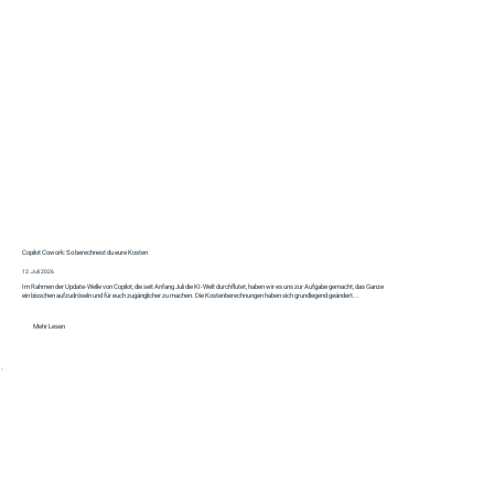
Copilot Cowork: So berechnest du eure Kosten
12. Juli 2026
Im Rahmen der Update-Welle von Copilot, die seit Anfang Juli die KI-Welt durchflutet, haben wir es uns zur Aufgabe gemacht, das Ganze
ein bisschen aufzudröseln und für euch zugänglicher zu machen. Die Kostenberechnungen haben sich grundlegend geändert...
Mehr Lesen