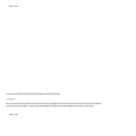
Mehr Lesen
Prozesse automatisiert, flexibel und ohne Pflegeaufwand bei Änderungen
17. Mai 2026
Eure Prozesse sind dokumentiert, die Verantwortlichkeiten sind geklärt und trotzdem hält sich keiner daran? Wenn dir das bekannt
vorkommt, bist du nicht allein. In vielen Unternehmen liegt das Problem nicht in der Qualität der Prozesse, sondern darin...
Mehr Lesen