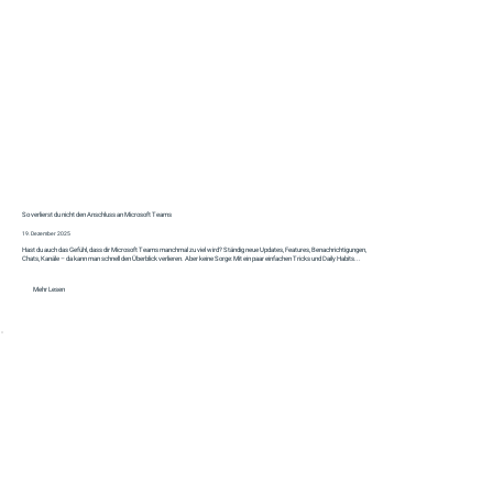
So verlierst du nicht den Anschluss an Microsoft Teams
19. Dezember 2025
Hast du auch das Gefühl, dass dir Microsoft Teams manchmal zu viel wird? Ständig neue Updates, Features, Benachrichtigungen,
Chats, Kanäle – da kann man schnell den Überblick verlieren. Aber keine Sorge: Mit ein paar einfachen Tricks und Daily Habits...
Mehr Lesen