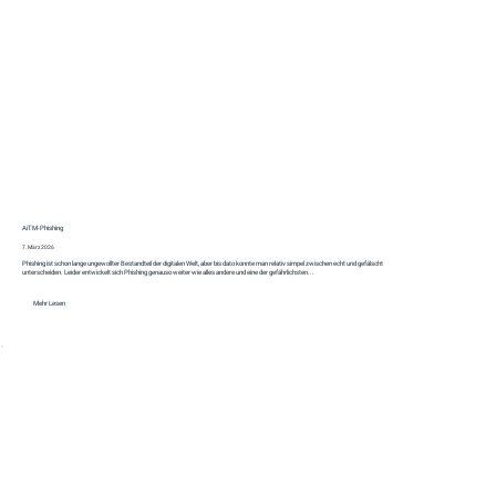
AiTM‑Phishing
7. März 2026
Phishing ist schon lange ungewollter Bestandteil der digitalen Welt, aber bis dato konnte man relativ simpel zwischen echt und gefälscht
unterscheiden. Leider entwickelt sich Phishing genauso weiter wie alles andere und eine der gefährlichsten...
Mehr Lesen