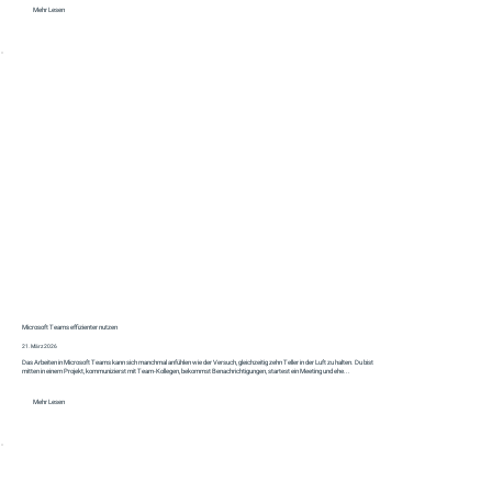
Mehr Lesen
Microsoft Teams effizienter nutzen
21. März 2026
Das Arbeiten in Microsoft Teams kann sich manchmal anfühlen wie der Versuch, gleichzeitig zehn Teller in der Luft zu halten. Du bist
mitten in einem Projekt, kommunizierst mit Team-Kollegen, bekommst Benachrichtigungen, startest ein Meeting und ehe...
Mehr Lesen