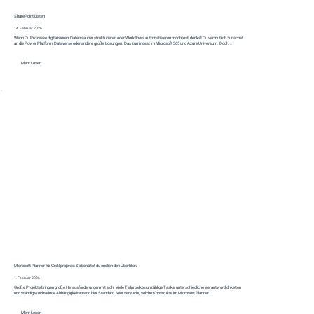
SharePoint Listen
14. Februar 2026
Wenn Du Prozesse digitalisieren, Daten sauber strukturieren oder Workflows automatisieren möchtest, denkst Du vermutlich zunächst
an die Power Platform, Dataverse oder andere große Lösungen. Das zumindest im Microsoft 365 und Azure Universum. Doch...
Mehr Lesen
Microsoft Planner für Großprojekte: So behältst du endlich den Überblick
1. Februar 2026
Große Projekte bringen große Herausforderungen mit sich. Viele Teilprojekte, unzählige Tasks, unterschiedliche Verantwortlichkeiten
und ständig wechselnde Abhängigkeiten sind hier Standard. Wer versucht, solche Konstrukte im Microsoft Planner...
Mehr Lesen