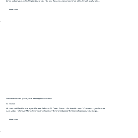
bereits täglich nutzen, eröffnet Copilot Cowork eine völlig neue Kategorie der Zusammenarbeit mit KI. Cowork beantwortet...
Mehr Lesen
5 Microsoft Teams Updates, die du unbedingt kennen solltest
19. Juli 2026
Microsoft veröffentlicht zwar regelmäßig neue Funktionen für Teams, Planner und weitere Microsoft-365-Anwendungen, aber wenn
du die Update-Historie von Microsoft nicht aktiv verfolgst, dann bekommst du das im hektischen Tagesablauf teilweise gar...
Mehr Lesen