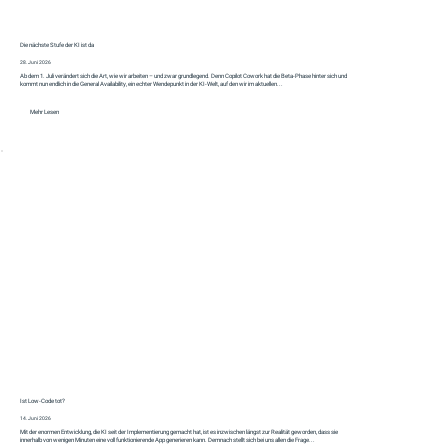
Die nächste Stufe der KI ist da
28. Juni 2026
Ab dem 1. Juli verändert sich die Art, wie wir arbeiten – und zwar grundlegend. Denn Copilot Cowork hat die Beta-Phase hinter sich und
kommt nun endlich in die General Availability, ein echter Wendepunkt in der KI-Welt, auf den wir im aktuellen...
Mehr Lesen
Ist Low-Code tot?
14. Juni 2026
Mit der enormen Entwicklung, die KI seit der Implementierung gemacht hat, ist es inzwischen längst zur Realität geworden, dass sie
innerhalb von wenigen Minuten eine voll funktionierende App generieren kann. Demnach stellt sich bei uns allen die Frage...