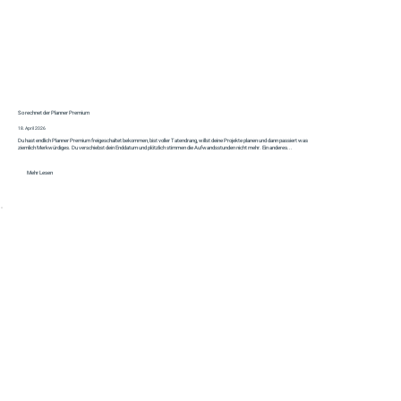
So rechnet der Planner Premium
18. April 2026
Du hast endlich Planner Premium freigeschaltet bekommen, bist voller Tatendrang, willst deine Projekte planen und dann passiert was
ziemlich Merkwürdiges. Du verschiebst dein Enddatum und plötzlich stimmen die Aufwandsstunden nicht mehr. Ein anderes...
Mehr Lesen