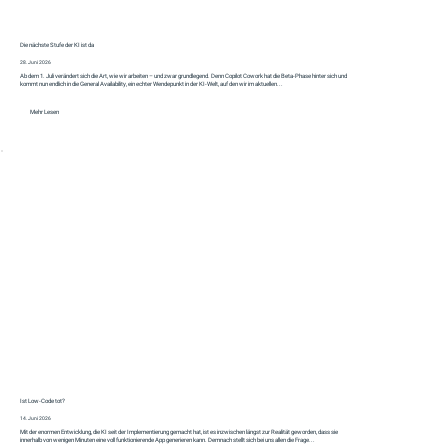
Die nächste Stufe der KI ist da
28. Juni 2026
Ab dem 1. Juli verändert sich die Art, wie wir arbeiten – und zwar grundlegend. Denn Copilot Cowork hat die Beta-Phase hinter sich und
kommt nun endlich in die General Availability, ein echter Wendepunkt in der KI-Welt, auf den wir im aktuellen...
Mehr Lesen
Ist Low-Code tot?
14. Juni 2026
Mit der enormen Entwicklung, die KI seit der Implementierung gemacht hat, ist es inzwischen längst zur Realität geworden, dass sie
innerhalb von wenigen Minuten eine voll funktionierende App generieren kann. Demnach stellt sich bei uns allen die Frage...