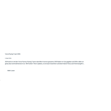
Veroo Racing Team 2026
3. Mai 2026
2024 sind wir mit dem Veroo Factory Racing Team in den Bike-Kosmos gestartet, 2025 haben wir Gas gegeben und 2026 wollen wir
genau das nochmal intensiver tun. Mit freshen Trikot-Updates, zwei neuen Gesichtern und einem klaren Fokus aufs Rennrad geht's...
Mehr Lesen