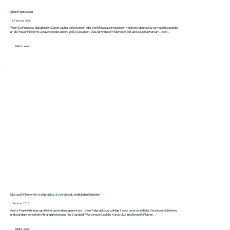
SharePoint Listen
14. Februar 2026
Wenn Du Prozesse digitalisieren, Daten sauber strukturieren oder Workflows automatisieren möchtest, denkst Du vermutlich zunächst
an die Power Platform, Dataverse oder andere große Lösungen. Das zumindest im Microsoft 365 und Azure Universum. Doch...
Mehr Lesen
Microsoft Planner für Großprojekte: So behältst du endlich den Überblick
1. Februar 2026
Große Projekte bringen große Herausforderungen mit sich. Viele Teilprojekte, unzählige Tasks, unterschiedliche Verantwortlichkeiten
und ständig wechselnde Abhängigkeiten sind hier Standard. Wer versucht, solche Konstrukte im Microsoft Planner...
Mehr Lesen