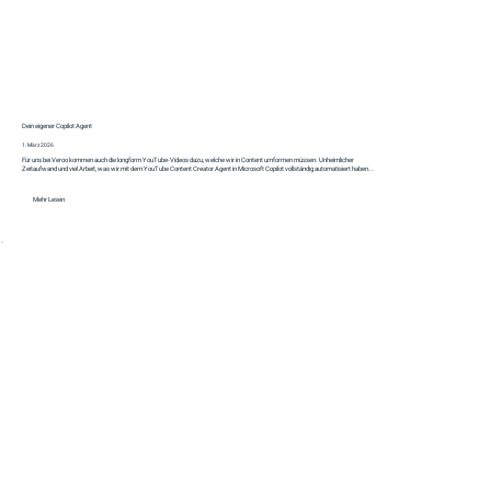
Dein eigener Copilot Agent
1. März 2026
Für uns bei Veroo kommen auch die longform YouTube-Videos dazu, welche wir in Content umformen müssen. Unheimlicher
Zeitaufwand und viel Arbeit, was wir mit dem YouTube Content Creator Agent in Microsoft Copilot vollständig automatisiert haben...
Mehr Lesen