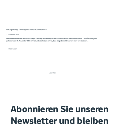
Achtung: Wichtige Änderungen bei Power Automate Flows
11. September 2025
Heute möchten wir dich über eine wichtige Änderung informieren, die alle Power Automate Flows-User betrifft. Diese Änderung tritt
spätestens am 30. November 2025 in Kraft und könnte dazu führen, dass einige deiner Flows nicht mehr funktionieren...
Mehr Lesen
Load More
Abonnieren Sie unseren
Newsletter und bleiben