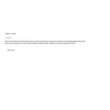
Claude vs. Copilot
5. Juli 2026
Wenn man sich die letzten Jahre anschaut, lässt es sich nicht vermeiden, zu sagen, dass KI längst im Arbeitsalltag angekommen ist und
jeden Tag entwickelt sie sich weiter. Manche Modelle sind dabei schneller als andere und auf einen spezifischen Punkt...
Mehr Lesen