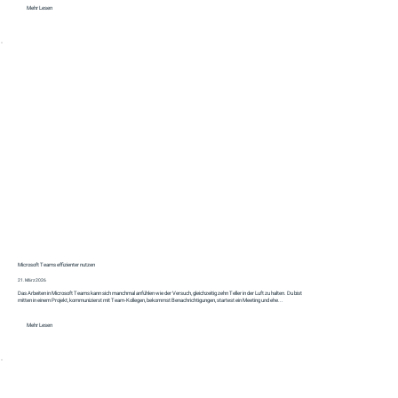
Mehr Lesen
Microsoft Teams effizienter nutzen
21. März 2026
Das Arbeiten in Microsoft Teams kann sich manchmal anfühlen wie der Versuch, gleichzeitig zehn Teller in der Luft zu halten. Du bist
mitten in einem Projekt, kommunizierst mit Team-Kollegen, bekommst Benachrichtigungen, startest ein Meeting und ehe...
Mehr Lesen