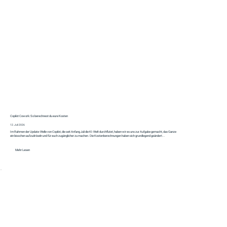
Copilot Cowork: So berechnest du eure Kosten
12. Juli 2026
Im Rahmen der Update-Welle von Copilot, die seit Anfang Juli die KI-Welt durchflutet, haben wir es uns zur Aufgabe gemacht, das Ganze
ein bisschen aufzudröseln und für euch zugänglicher zu machen. Die Kostenberechnungen haben sich grundlegend geändert...
Mehr Lesen