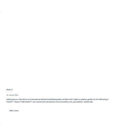
Work IQ
18. Januar 2026
Viele kennen es: Obwohl wir im Unternehmen die klare Empfehlung haben, mit Microsoft Copilot zu arbeiten, greifen wir oft reflexartig zu
ChatGPT. Warum? Weil ChatGPT uns manchmal strukturiertere Antworten liefert, sich „persönlicher“ anfühlt oder...
Mehr Lesen