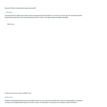
Microsoft Planner: Kostenlos jetzt besser als bezahlt?
11. April 2026
Das große Planner‑Update, das im März an den Start ging, bringt frischen Wind ins Tool und zwar so sehr, dass der kostenlose Planner
Basic plötzlich spannender wirkt, als die bisherige Premium‑Version. Wir zeigen dir genau deshalb im aktuellen...
Mehr Lesen
Schluss mit Passwort-Chaos und MFA-Frust
28. März 2026
Bei jeder Anmeldung deinen Benutzername eintippen, dein Passwort raussuchen und den MFA-Code vom Handy abtippen, ist genauso
nervig wie zeitwändig und leider längst nicht mehr so sicher, wie viele denken. Genau hier kommt Windows Hello for Business..