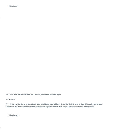
Mehr Lesen
Prozesse automatisiert, flexibel und ohne Pflegeaufwand bei Änderungen
17. Mai 2026
Eure Prozesse sind dokumentiert, die Verantwortlichkeiten sind geklärt und trotzdem hält sich keiner daran? Wenn dir das bekannt
vorkommt, bist du nicht allein. In vielen Unternehmen liegt das Problem nicht in der Qualität der Prozesse, sondern darin...
Mehr Lesen