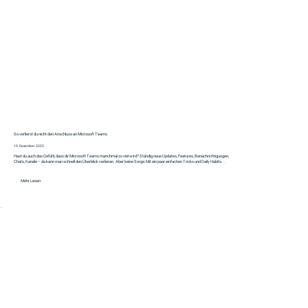
So verlierst du nicht den Anschluss an Microsoft Teams
19. Dezember 2025
Hast du auch das Gefühl, dass dir Microsoft Teams manchmal zu viel wird? Ständig neue Updates, Features, Benachrichtigungen,
Chats, Kanäle – da kann man schnell den Überblick verlieren. Aber keine Sorge: Mit ein paar einfachen Tricks und Daily Habits...
Mehr Lesen