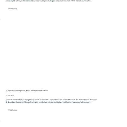
bereits täglich nutzen, eröffnet Copilot Cowork eine völlig neue Kategorie der Zusammenarbeit mit KI. Cowork beantwortet...
Mehr Lesen
5 Microsoft Teams Updates, die du unbedingt kennen solltest
19. Juli 2026
Microsoft veröffentlicht zwar regelmäßig neue Funktionen für Teams, Planner und weitere Microsoft-365-Anwendungen, aber wenn
du die Update-Historie von Microsoft nicht aktiv verfolgst, dann bekommst du das im hektischen Tagesablauf teilweise gar...
Mehr Lesen