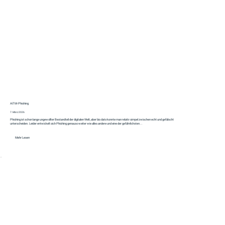
AiTM‑Phishing
7. März 2026
Phishing ist schon lange ungewollter Bestandteil der digitalen Welt, aber bis dato konnte man relativ simpel zwischen echt und gefälscht
unterscheiden. Leider entwickelt sich Phishing genauso weiter wie alles andere und eine der gefährlichsten...
Mehr Lesen