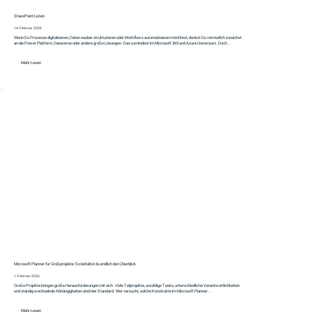
SharePoint Listen
14. Februar 2026
Wenn Du Prozesse digitalisieren, Daten sauber strukturieren oder Workflows automatisieren möchtest, denkst Du vermutlich zunächst
an die Power Platform, Dataverse oder andere große Lösungen. Das zumindest im Microsoft 365 und Azure Universum. Doch...
Mehr Lesen
Microsoft Planner für Großprojekte: So behältst du endlich den Überblick
1. Februar 2026
Große Projekte bringen große Herausforderungen mit sich. Viele Teilprojekte, unzählige Tasks, unterschiedliche Verantwortlichkeiten
und ständig wechselnde Abhängigkeiten sind hier Standard. Wer versucht, solche Konstrukte im Microsoft Planner...
Mehr Lesen