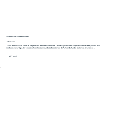
So rechnet der Planner Premium
18. April 2026
Du hast endlich Planner Premium freigeschaltet bekommen, bist voller Tatendrang, willst deine Projekte planen und dann passiert was
ziemlich Merkwürdiges. Du verschiebst dein Enddatum und plötzlich stimmen die Aufwandsstunden nicht mehr. Ein anderes...
Mehr Lesen