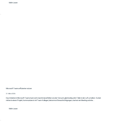
Mehr Lesen
Microsoft Teams effizienter nutzen
21. März 2026
Das Arbeiten in Microsoft Teams kann sich manchmal anfühlen wie der Versuch, gleichzeitig zehn Teller in der Luft zu halten. Du bist
mitten in einem Projekt, kommunizierst mit Team-Kollegen, bekommst Benachrichtigungen, startest ein Meeting und ehe...
Mehr Lesen