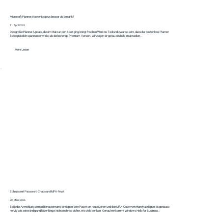
Microsoft Planner: Kostenlos jetzt besser als bezahlt?
11. April 2026
Das große Planner‑Update, das im März an den Start ging, bringt frischen Wind ins Tool und zwar so sehr, dass der kostenlose Planner
Basic plötzlich spannender wirkt, als die bisherige Premium‑Version. Wir zeigen dir genau deshalb im aktuellen...
Mehr Lesen
Schluss mit Passwort-Chaos und MFA-Frust
28. März 2026
Bei jeder Anmeldung deinen Benutzername eintippen, dein Passwort raussuchen und den MFA-Code vom Handy abtippen, ist genauso
nervig wie zeitwändig und leider längst nicht mehr so sicher, wie viele denken. Genau hier kommt Windows Hello for Business..