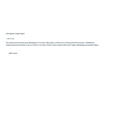
Dein eigener Copilot Agent
1. März 2026
Für uns bei Veroo kommen auch die longform YouTube-Videos dazu, welche wir in Content umformen müssen. Unheimlicher
Zeitaufwand und viel Arbeit, was wir mit dem YouTube Content Creator Agent in Microsoft Copilot vollständig automatisiert haben...
Mehr Lesen