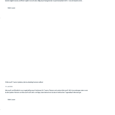
bereits täglich nutzen, eröffnet Copilot Cowork eine völlig neue Kategorie der Zusammenarbeit mit KI. Cowork beantwortet...
Mehr Lesen
5 Microsoft Teams Updates, die du unbedingt kennen solltest
19. Juli 2026
Microsoft veröffentlicht zwar regelmäßig neue Funktionen für Teams, Planner und weitere Microsoft-365-Anwendungen, aber wenn
du die Update-Historie von Microsoft nicht aktiv verfolgst, dann bekommst du das im hektischen Tagesablauf teilweise gar...
Mehr Lesen