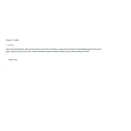
Claude vs. Copilot
5. Juli 2026
Wenn man sich die letzten Jahre anschaut, lässt es sich nicht vermeiden, zu sagen, dass KI längst im Arbeitsalltag angekommen ist und
jeden Tag entwickelt sie sich weiter. Manche Modelle sind dabei schneller als andere und auf einen spezifischen Punkt...
Mehr Lesen