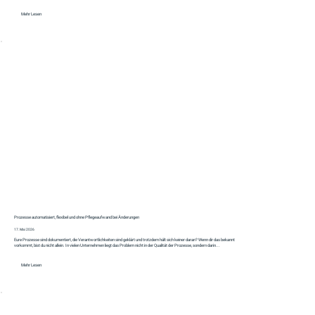
Mehr Lesen
Prozesse automatisiert, flexibel und ohne Pflegeaufwand bei Änderungen
17. Mai 2026
Eure Prozesse sind dokumentiert, die Verantwortlichkeiten sind geklärt und trotzdem hält sich keiner daran? Wenn dir das bekannt
vorkommt, bist du nicht allein. In vielen Unternehmen liegt das Problem nicht in der Qualität der Prozesse, sondern darin...
Mehr Lesen