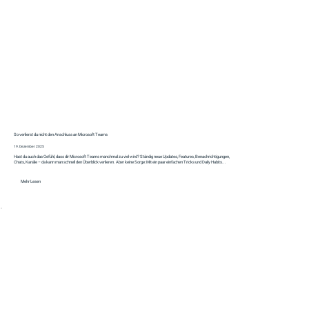
So verlierst du nicht den Anschluss an Microsoft Teams
19. Dezember 2025
Hast du auch das Gefühl, dass dir Microsoft Teams manchmal zu viel wird? Ständig neue Updates, Features, Benachrichtigungen,
Chats, Kanäle – da kann man schnell den Überblick verlieren. Aber keine Sorge: Mit ein paar einfachen Tricks und Daily Habits...
Mehr Lesen