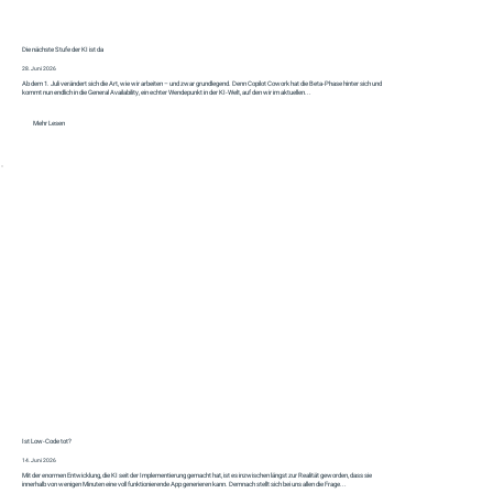
Die nächste Stufe der KI ist da
28. Juni 2026
Ab dem 1. Juli verändert sich die Art, wie wir arbeiten – und zwar grundlegend. Denn Copilot Cowork hat die Beta-Phase hinter sich und
kommt nun endlich in die General Availability, ein echter Wendepunkt in der KI-Welt, auf den wir im aktuellen...
Mehr Lesen
Ist Low-Code tot?
14. Juni 2026
Mit der enormen Entwicklung, die KI seit der Implementierung gemacht hat, ist es inzwischen längst zur Realität geworden, dass sie
innerhalb von wenigen Minuten eine voll funktionierende App generieren kann. Demnach stellt sich bei uns allen die Frage...