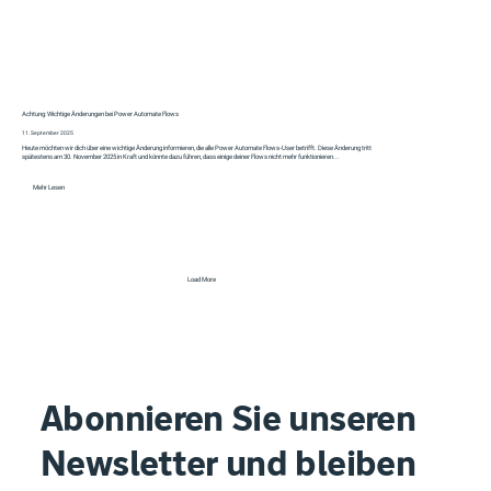
Achtung: Wichtige Änderungen bei Power Automate Flows
11. September 2025
Heute möchten wir dich über eine wichtige Änderung informieren, die alle Power Automate Flows-User betrifft. Diese Änderung tritt
spätestens am 30. November 2025 in Kraft und könnte dazu führen, dass einige deiner Flows nicht mehr funktionieren...
Mehr Lesen
Load More
Abonnieren Sie unseren
Newsletter und bleiben