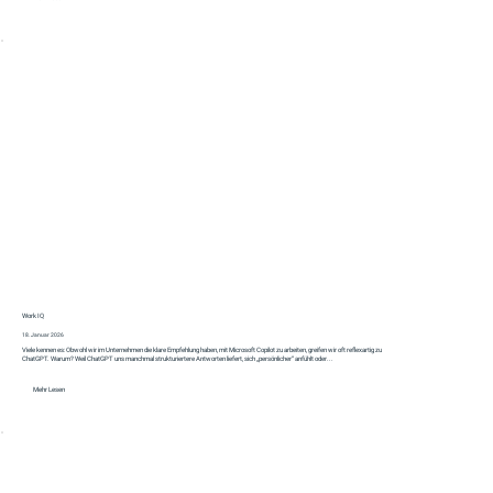
Work IQ
18. Januar 2026
Viele kennen es: Obwohl wir im Unternehmen die klare Empfehlung haben, mit Microsoft Copilot zu arbeiten, greifen wir oft reflexartig zu
ChatGPT. Warum? Weil ChatGPT uns manchmal strukturiertere Antworten liefert, sich „persönlicher“ anfühlt oder...
Mehr Lesen