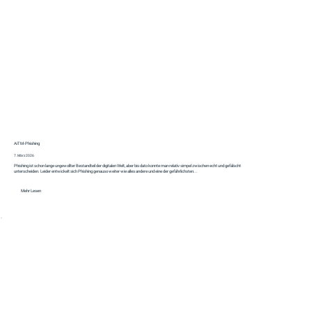
AiTM‑Phishing
7. März 2026
Phishing ist schon lange ungewollter Bestandteil der digitalen Welt, aber bis dato konnte man relativ simpel zwischen echt und gefälscht
unterscheiden. Leider entwickelt sich Phishing genauso weiter wie alles andere und eine der gefährlichsten...
Mehr Lesen