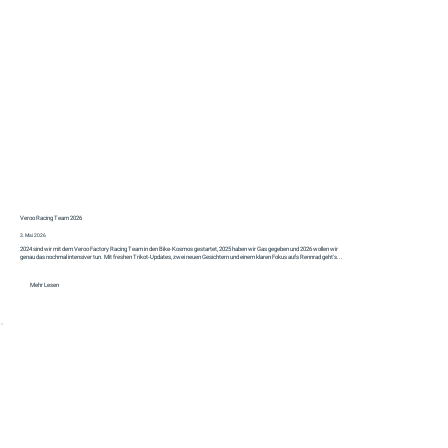
Veroo Racing Team 2026
3. Mai 2026
2024 sind wir mit dem Veroo Factory Racing Team in den Bike-Kosmos gestartet, 2025 haben wir Gas gegeben und 2026 wollen wir
genau das nochmal intensiver tun. Mit freshen Trikot-Updates, zwei neuen Gesichtern und einem klaren Fokus aufs Rennrad geht's...
Mehr Lesen