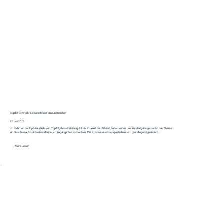
Copilot Cowork: So berechnest du eure Kosten
12. Juli 2026
Im Rahmen der Update-Welle von Copilot, die seit Anfang Juli die KI-Welt durchflutet, haben wir es uns zur Aufgabe gemacht, das Ganze
ein bisschen aufzudröseln und für euch zugänglicher zu machen. Die Kostenberechnungen haben sich grundlegend geändert...
Mehr Lesen