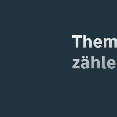
Theme
zähle
Erh
365