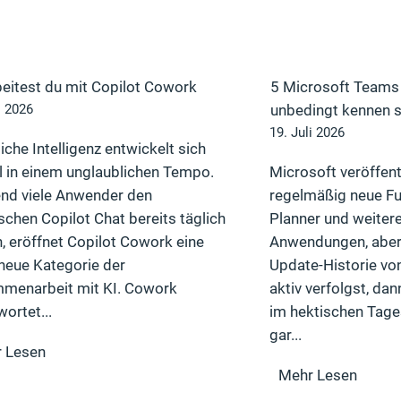
beitest du mit Copilot Cowork
5 Microsoft Teams 
unbedingt kennen s
i 2026
19. Juli 2026
iche Intelligenz entwickelt sich
l in einem unglaublichen Tempo.
Microsoft veröffent
nd viele Anwender den
regelmäßig neue Fu
schen Copilot Chat bereits täglich
Planner und weiter
, eröffnet Copilot Cowork eine
Anwendungen, aber
 neue Kategorie der
Update-Historie vo
menarbeit mit KI. Cowork
aktiv verfolgst, d
ortet...
im hektischen Tage
gar...
 Lesen
Mehr Lesen