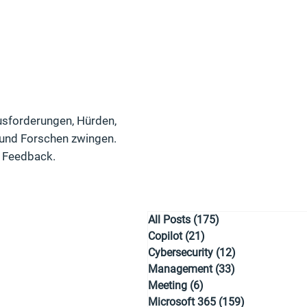
usforderungen, Hürden,
und Forschen zwingen.
d Feedback.
All Posts
(175)
175 Beiträge
Copilot
(21)
21 Beiträge
Cybersecurity
(12)
12 Beiträge
Management
(33)
33 Beiträge
Meeting
(6)
6 Beiträge
Microsoft 365
(159)
159 Beiträge