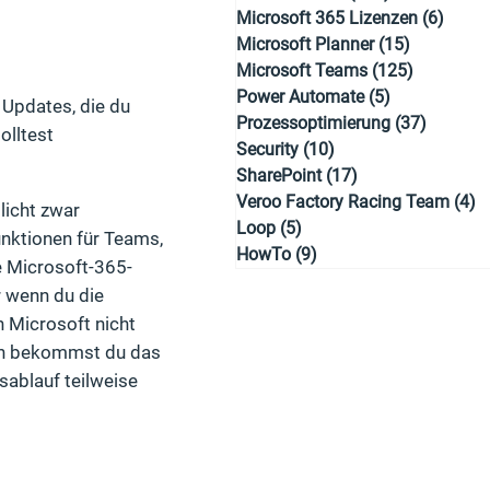
Microsoft 365 Lizenzen
(6)
6 Bei
Microsoft Planner
(15)
15 Beiträg
Microsoft Teams
(125)
125 Beitr
Power Automate
(5)
5 Beiträge
Updates, die du
Prozessoptimierung
(37)
37 Beit
olltest
Security
(10)
10 Beiträge
SharePoint
(17)
17 Beiträge
Veroo Factory Racing Team
(4)
4
licht zwar
Loop
(5)
5 Beiträge
nktionen für Teams,
HowTo
(9)
9 Beiträge
e Microsoft-365-
 wenn du die
n Microsoft nicht
ann bekommst du das
sablauf teilweise