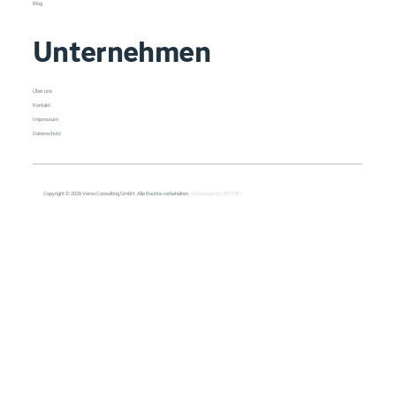
Blog
Unternehmen
Über uns
Kontakt
Impressum
Datenschutz
Copyright © 2026 Veroo Consulting GmbH. Alle Rechte vorbehalten.
Webdesign by INSYNC.
All Posts
All Posts
Copilot
Cybersecurity
Management
Meeting