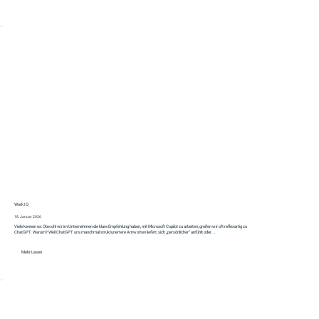
Work IQ
18. Januar 2026
Viele kennen es: Obwohl wir im Unternehmen die klare Empfehlung haben, mit Microsoft Copilot zu arbeiten, greifen wir oft reflexartig zu
ChatGPT. Warum? Weil ChatGPT uns manchmal strukturiertere Antworten liefert, sich „persönlicher“ anfühlt oder...
Mehr Lesen