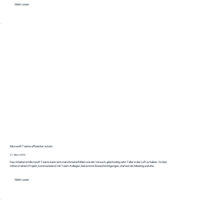
Mehr Lesen
Microsoft Teams effizienter nutzen
21. März 2026
Das Arbeiten in Microsoft Teams kann sich manchmal anfühlen wie der Versuch, gleichzeitig zehn Teller in der Luft zu halten. Du bist
mitten in einem Projekt, kommunizierst mit Team-Kollegen, bekommst Benachrichtigungen, startest ein Meeting und ehe...
Mehr Lesen