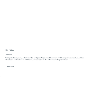
AiTM‑Phishing
7. März 2026
Phishing ist schon lange ungewollter Bestandteil der digitalen Welt, aber bis dato konnte man relativ simpel zwischen echt und gefälscht
unterscheiden. Leider entwickelt sich Phishing genauso weiter wie alles andere und eine der gefährlichsten...
Mehr Lesen