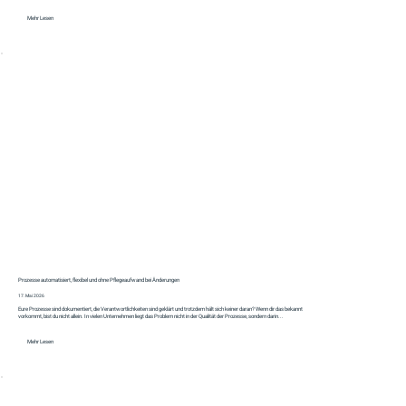
Mehr Lesen
Prozesse automatisiert, flexibel und ohne Pflegeaufwand bei Änderungen
17. Mai 2026
Eure Prozesse sind dokumentiert, die Verantwortlichkeiten sind geklärt und trotzdem hält sich keiner daran? Wenn dir das bekannt
vorkommt, bist du nicht allein. In vielen Unternehmen liegt das Problem nicht in der Qualität der Prozesse, sondern darin...
Mehr Lesen