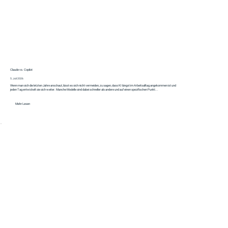
Claude vs. Copilot
5. Juli 2026
Wenn man sich die letzten Jahre anschaut, lässt es sich nicht vermeiden, zu sagen, dass KI längst im Arbeitsalltag angekommen ist und
jeden Tag entwickelt sie sich weiter. Manche Modelle sind dabei schneller als andere und auf einen spezifischen Punkt...
Mehr Lesen