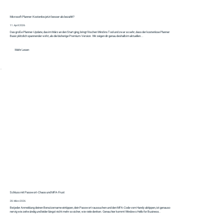
Microsoft Planner: Kostenlos jetzt besser als bezahlt?
11. April 2026
Das große Planner‑Update, das im März an den Start ging, bringt frischen Wind ins Tool und zwar so sehr, dass der kostenlose Planner
Basic plötzlich spannender wirkt, als die bisherige Premium‑Version. Wir zeigen dir genau deshalb im aktuellen...
Mehr Lesen
Schluss mit Passwort-Chaos und MFA-Frust
28. März 2026
Bei jeder Anmeldung deinen Benutzername eintippen, dein Passwort raussuchen und den MFA-Code vom Handy abtippen, ist genauso
nervig wie zeitwändig und leider längst nicht mehr so sicher, wie viele denken. Genau hier kommt Windows Hello for Business..