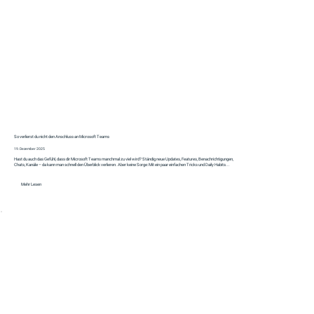
So verlierst du nicht den Anschluss an Microsoft Teams
19. Dezember 2025
Hast du auch das Gefühl, dass dir Microsoft Teams manchmal zu viel wird? Ständig neue Updates, Features, Benachrichtigungen,
Chats, Kanäle – da kann man schnell den Überblick verlieren. Aber keine Sorge: Mit ein paar einfachen Tricks und Daily Habits...
Mehr Lesen