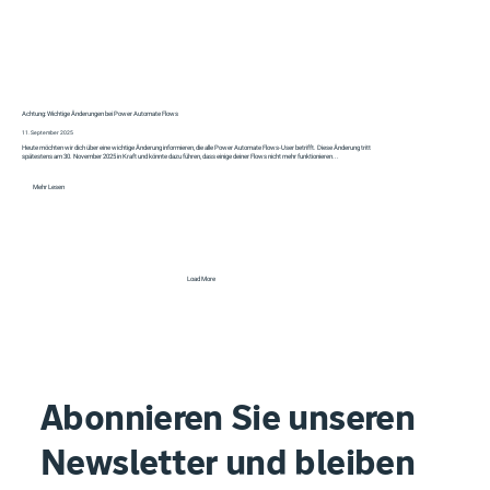
Achtung: Wichtige Änderungen bei Power Automate Flows
11. September 2025
Heute möchten wir dich über eine wichtige Änderung informieren, die alle Power Automate Flows-User betrifft. Diese Änderung tritt
spätestens am 30. November 2025 in Kraft und könnte dazu führen, dass einige deiner Flows nicht mehr funktionieren...
Mehr Lesen
Load More
Abonnieren Sie unseren
Newsletter und bleiben