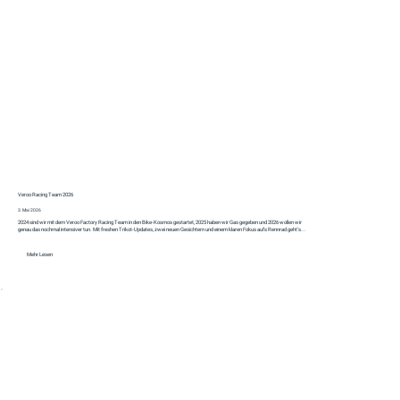
Veroo Racing Team 2026
3. Mai 2026
2024 sind wir mit dem Veroo Factory Racing Team in den Bike-Kosmos gestartet, 2025 haben wir Gas gegeben und 2026 wollen wir
genau das nochmal intensiver tun. Mit freshen Trikot-Updates, zwei neuen Gesichtern und einem klaren Fokus aufs Rennrad geht's...
Mehr Lesen