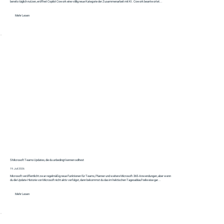
bereits täglich nutzen, eröffnet Copilot Cowork eine völlig neue Kategorie der Zusammenarbeit mit KI. Cowork beantwortet...
Mehr Lesen
5 Microsoft Teams Updates, die du unbedingt kennen solltest
19. Juli 2026
Microsoft veröffentlicht zwar regelmäßig neue Funktionen für Teams, Planner und weitere Microsoft-365-Anwendungen, aber wenn
du die Update-Historie von Microsoft nicht aktiv verfolgst, dann bekommst du das im hektischen Tagesablauf teilweise gar...
Mehr Lesen