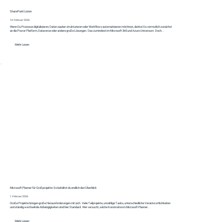
SharePoint Listen
14. Februar 2026
Wenn Du Prozesse digitalisieren, Daten sauber strukturieren oder Workflows automatisieren möchtest, denkst Du vermutlich zunächst
an die Power Platform, Dataverse oder andere große Lösungen. Das zumindest im Microsoft 365 und Azure Universum. Doch...
Mehr Lesen
Microsoft Planner für Großprojekte: So behältst du endlich den Überblick
1. Februar 2026
Große Projekte bringen große Herausforderungen mit sich. Viele Teilprojekte, unzählige Tasks, unterschiedliche Verantwortlichkeiten
und ständig wechselnde Abhängigkeiten sind hier Standard. Wer versucht, solche Konstrukte im Microsoft Planner...
Mehr Lesen