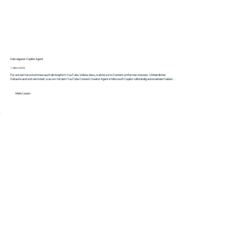
Dein eigener Copilot Agent
1. März 2026
Für uns bei Veroo kommen auch die longform YouTube-Videos dazu, welche wir in Content umformen müssen. Unheimlicher
Zeitaufwand und viel Arbeit, was wir mit dem YouTube Content Creator Agent in Microsoft Copilot vollständig automatisiert haben...
Mehr Lesen