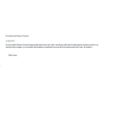
So rechnet der Planner Premium
18. April 2026
Du hast endlich Planner Premium freigeschaltet bekommen, bist voller Tatendrang, willst deine Projekte planen und dann passiert was
ziemlich Merkwürdiges. Du verschiebst dein Enddatum und plötzlich stimmen die Aufwandsstunden nicht mehr. Ein anderes...
Mehr Lesen