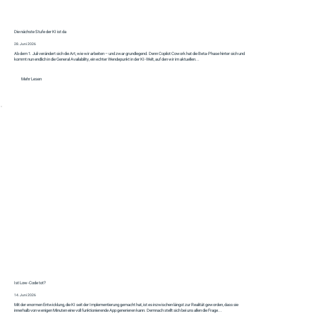
Die nächste Stufe der KI ist da
28. Juni 2026
Ab dem 1. Juli verändert sich die Art, wie wir arbeiten – und zwar grundlegend. Denn Copilot Cowork hat die Beta-Phase hinter sich und
kommt nun endlich in die General Availability, ein echter Wendepunkt in der KI-Welt, auf den wir im aktuellen...
Mehr Lesen
Ist Low-Code tot?
14. Juni 2026
Mit der enormen Entwicklung, die KI seit der Implementierung gemacht hat, ist es inzwischen längst zur Realität geworden, dass sie
innerhalb von wenigen Minuten eine voll funktionierende App generieren kann. Demnach stellt sich bei uns allen die Frage...