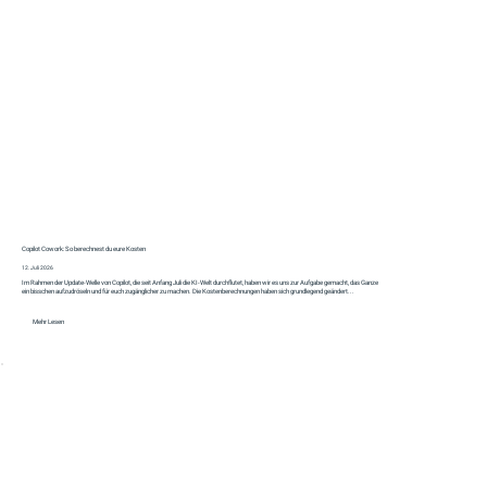
Copilot Cowork: So berechnest du eure Kosten
12. Juli 2026
Im Rahmen der Update-Welle von Copilot, die seit Anfang Juli die KI-Welt durchflutet, haben wir es uns zur Aufgabe gemacht, das Ganze
ein bisschen aufzudröseln und für euch zugänglicher zu machen. Die Kostenberechnungen haben sich grundlegend geändert...
Mehr Lesen