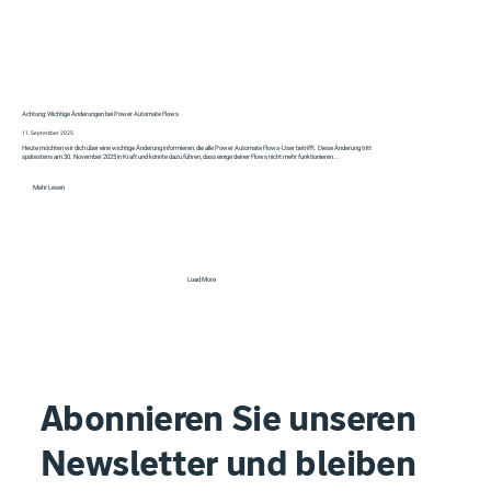
Achtung: Wichtige Änderungen bei Power Automate Flows
11. September 2025
Heute möchten wir dich über eine wichtige Änderung informieren, die alle Power Automate Flows-User betrifft. Diese Änderung tritt
spätestens am 30. November 2025 in Kraft und könnte dazu führen, dass einige deiner Flows nicht mehr funktionieren...
Mehr Lesen
Load More
Abonnieren Sie unseren
Newsletter und bleiben