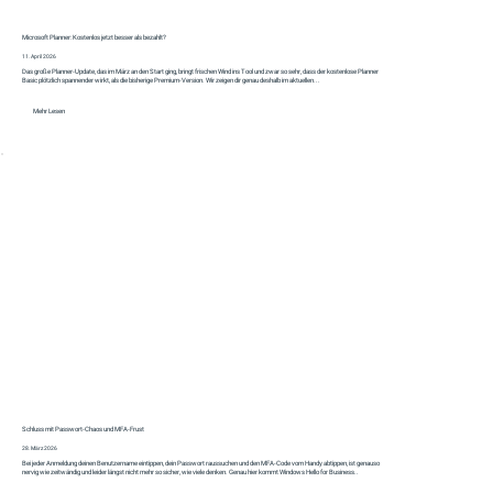
Microsoft Planner: Kostenlos jetzt besser als bezahlt?
11. April 2026
Das große Planner‑Update, das im März an den Start ging, bringt frischen Wind ins Tool und zwar so sehr, dass der kostenlose Planner
Basic plötzlich spannender wirkt, als die bisherige Premium‑Version. Wir zeigen dir genau deshalb im aktuellen...
Mehr Lesen
Schluss mit Passwort-Chaos und MFA-Frust
28. März 2026
Bei jeder Anmeldung deinen Benutzername eintippen, dein Passwort raussuchen und den MFA-Code vom Handy abtippen, ist genauso
nervig wie zeitwändig und leider längst nicht mehr so sicher, wie viele denken. Genau hier kommt Windows Hello for Business..