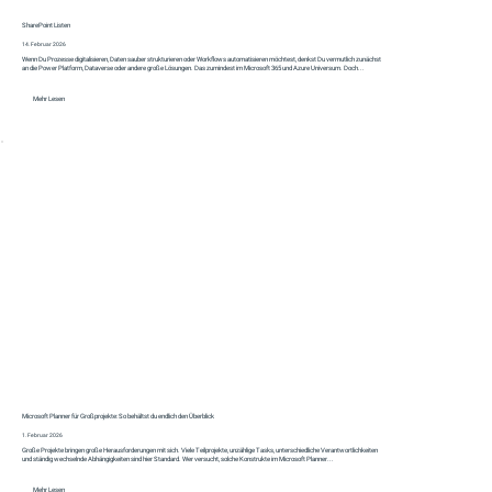
SharePoint Listen
14. Februar 2026
Wenn Du Prozesse digitalisieren, Daten sauber strukturieren oder Workflows automatisieren möchtest, denkst Du vermutlich zunächst
an die Power Platform, Dataverse oder andere große Lösungen. Das zumindest im Microsoft 365 und Azure Universum. Doch...
Mehr Lesen
Microsoft Planner für Großprojekte: So behältst du endlich den Überblick
1. Februar 2026
Große Projekte bringen große Herausforderungen mit sich. Viele Teilprojekte, unzählige Tasks, unterschiedliche Verantwortlichkeiten
und ständig wechselnde Abhängigkeiten sind hier Standard. Wer versucht, solche Konstrukte im Microsoft Planner...
Mehr Lesen