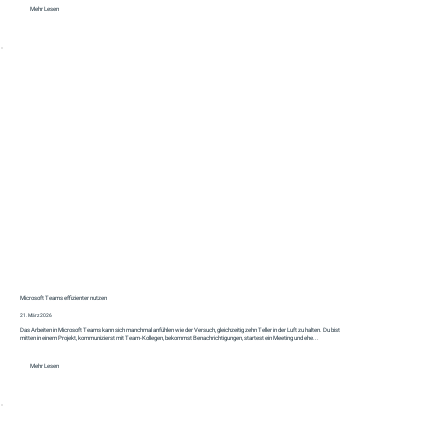
Mehr Lesen
Microsoft Teams effizienter nutzen
21. März 2026
Das Arbeiten in Microsoft Teams kann sich manchmal anfühlen wie der Versuch, gleichzeitig zehn Teller in der Luft zu halten. Du bist
mitten in einem Projekt, kommunizierst mit Team-Kollegen, bekommst Benachrichtigungen, startest ein Meeting und ehe...
Mehr Lesen