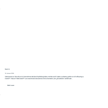
Work IQ
18. Januar 2026
Viele kennen es: Obwohl wir im Unternehmen die klare Empfehlung haben, mit Microsoft Copilot zu arbeiten, greifen wir oft reflexartig zu
ChatGPT. Warum? Weil ChatGPT uns manchmal strukturiertere Antworten liefert, sich „persönlicher“ anfühlt oder...
Mehr Lesen