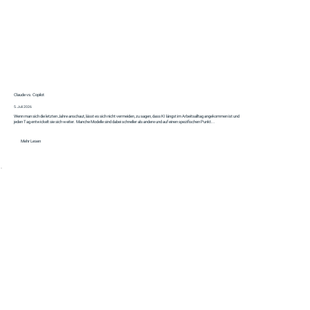
Claude vs. Copilot
5. Juli 2026
Wenn man sich die letzten Jahre anschaut, lässt es sich nicht vermeiden, zu sagen, dass KI längst im Arbeitsalltag angekommen ist und
jeden Tag entwickelt sie sich weiter. Manche Modelle sind dabei schneller als andere und auf einen spezifischen Punkt...
Mehr Lesen