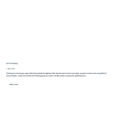
AiTM‑Phishing
7. März 2026
Phishing ist schon lange ungewollter Bestandteil der digitalen Welt, aber bis dato konnte man relativ simpel zwischen echt und gefälscht
unterscheiden. Leider entwickelt sich Phishing genauso weiter wie alles andere und eine der gefährlichsten...
Mehr Lesen