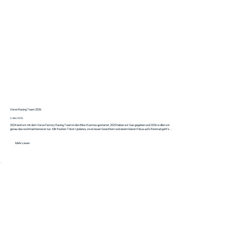
Veroo Racing Team 2026
3. Mai 2026
2024 sind wir mit dem Veroo Factory Racing Team in den Bike-Kosmos gestartet, 2025 haben wir Gas gegeben und 2026 wollen wir
genau das nochmal intensiver tun. Mit freshen Trikot-Updates, zwei neuen Gesichtern und einem klaren Fokus aufs Rennrad geht's...
Mehr Lesen