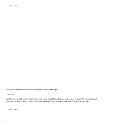
Mehr Lesen
Prozesse automatisiert, flexibel und ohne Pflegeaufwand bei Änderungen
17. Mai 2026
Eure Prozesse sind dokumentiert, die Verantwortlichkeiten sind geklärt und trotzdem hält sich keiner daran? Wenn dir das bekannt
vorkommt, bist du nicht allein. In vielen Unternehmen liegt das Problem nicht in der Qualität der Prozesse, sondern darin...
Mehr Lesen