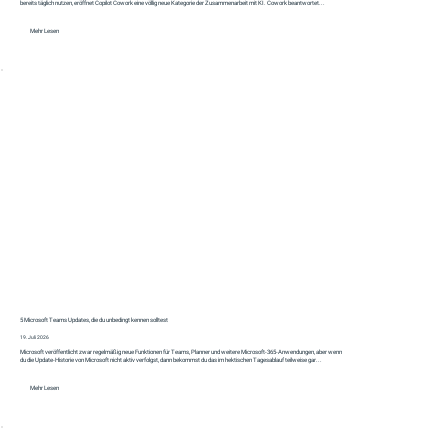
bereits täglich nutzen, eröffnet Copilot Cowork eine völlig neue Kategorie der Zusammenarbeit mit KI. Cowork beantwortet...
Mehr Lesen
5 Microsoft Teams Updates, die du unbedingt kennen solltest
19. Juli 2026
Microsoft veröffentlicht zwar regelmäßig neue Funktionen für Teams, Planner und weitere Microsoft-365-Anwendungen, aber wenn
du die Update-Historie von Microsoft nicht aktiv verfolgst, dann bekommst du das im hektischen Tagesablauf teilweise gar...
Mehr Lesen