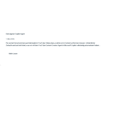
Dein eigener Copilot Agent
1. März 2026
Für uns bei Veroo kommen auch die longform YouTube-Videos dazu, welche wir in Content umformen müssen. Unheimlicher
Zeitaufwand und viel Arbeit, was wir mit dem YouTube Content Creator Agent in Microsoft Copilot vollständig automatisiert haben...
Mehr Lesen