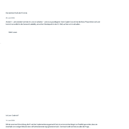
Die nächste Stufe der KI ist da
28. Juni 2026
Ab dem 1. Juli verändert sich die Art, wie wir arbeiten – und zwar grundlegend. Denn Copilot Cowork hat die Beta-Phase hinter sich und
kommt nun endlich in die General Availability, ein echter Wendepunkt in der KI-Welt, auf den wir im aktuellen...
Mehr Lesen
Ist Low-Code tot?
14. Juni 2026
Mit der enormen Entwicklung, die KI seit der Implementierung gemacht hat, ist es inzwischen längst zur Realität geworden, dass sie
innerhalb von wenigen Minuten eine voll funktionierende App generieren kann. Demnach stellt sich bei uns allen die Frage...