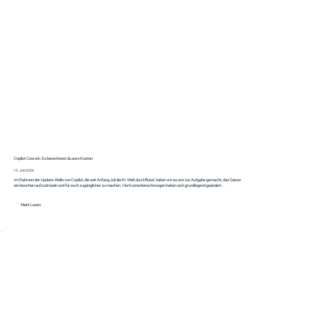
Copilot Cowork: So berechnest du eure Kosten
12. Juli 2026
Im Rahmen der Update-Welle von Copilot, die seit Anfang Juli die KI-Welt durchflutet, haben wir es uns zur Aufgabe gemacht, das Ganze
ein bisschen aufzudröseln und für euch zugänglicher zu machen. Die Kostenberechnungen haben sich grundlegend geändert...
Mehr Lesen