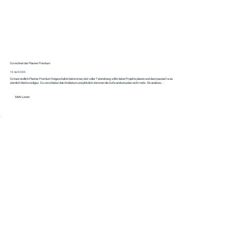
So rechnet der Planner Premium
18. April 2026
Du hast endlich Planner Premium freigeschaltet bekommen, bist voller Tatendrang, willst deine Projekte planen und dann passiert was
ziemlich Merkwürdiges. Du verschiebst dein Enddatum und plötzlich stimmen die Aufwandsstunden nicht mehr. Ein anderes...
Mehr Lesen