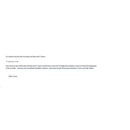
So verlierst du nicht den Anschluss an Microsoft Teams
19. Dezember 2025
Hast du auch das Gefühl, dass dir Microsoft Teams manchmal zu viel wird? Ständig neue Updates, Features, Benachrichtigungen,
Chats, Kanäle – da kann man schnell den Überblick verlieren. Aber keine Sorge: Mit ein paar einfachen Tricks und Daily Habits...
Mehr Lesen