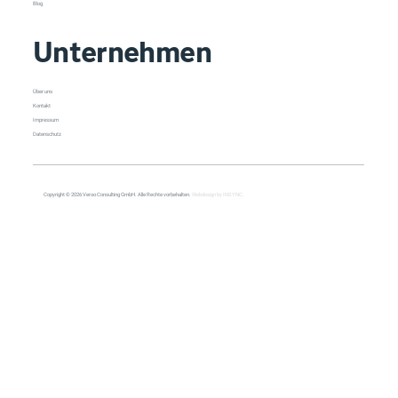
Blog
Unternehmen
Über uns
Kontakt
Impressum
Datenschutz
Copyright © 2026 Veroo Consulting GmbH. Alle Rechte vorbehalten.
Webdesign by INSYNC.
All Posts
All Posts
Copilot
Cybersecurity
Management
Meeting