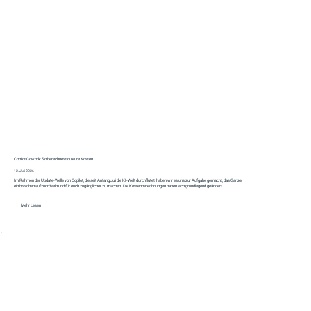
Copilot Cowork: So berechnest du eure Kosten
12. Juli 2026
Im Rahmen der Update-Welle von Copilot, die seit Anfang Juli die KI-Welt durchflutet, haben wir es uns zur Aufgabe gemacht, das Ganze
ein bisschen aufzudröseln und für euch zugänglicher zu machen. Die Kostenberechnungen haben sich grundlegend geändert...
Mehr Lesen