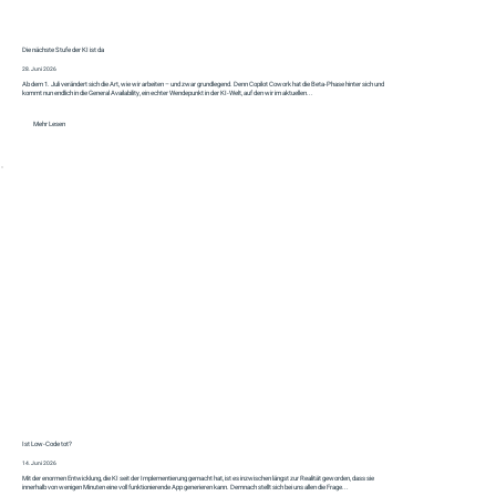
Die nächste Stufe der KI ist da
28. Juni 2026
Ab dem 1. Juli verändert sich die Art, wie wir arbeiten – und zwar grundlegend. Denn Copilot Cowork hat die Beta-Phase hinter sich und
kommt nun endlich in die General Availability, ein echter Wendepunkt in der KI-Welt, auf den wir im aktuellen...
Mehr Lesen
Ist Low-Code tot?
14. Juni 2026
Mit der enormen Entwicklung, die KI seit der Implementierung gemacht hat, ist es inzwischen längst zur Realität geworden, dass sie
innerhalb von wenigen Minuten eine voll funktionierende App generieren kann. Demnach stellt sich bei uns allen die Frage...