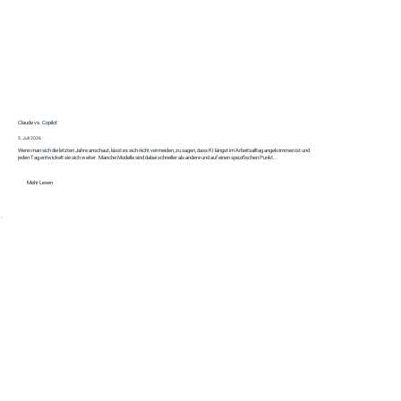
Claude vs. Copilot
5. Juli 2026
Wenn man sich die letzten Jahre anschaut, lässt es sich nicht vermeiden, zu sagen, dass KI längst im Arbeitsalltag angekommen ist und
jeden Tag entwickelt sie sich weiter. Manche Modelle sind dabei schneller als andere und auf einen spezifischen Punkt...
Mehr Lesen