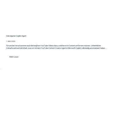
Dein eigener Copilot Agent
1. März 2026
Für uns bei Veroo kommen auch die longform YouTube-Videos dazu, welche wir in Content umformen müssen. Unheimlicher
Zeitaufwand und viel Arbeit, was wir mit dem YouTube Content Creator Agent in Microsoft Copilot vollständig automatisiert haben...
Mehr Lesen