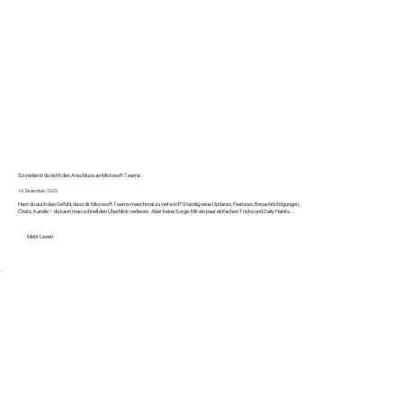
So verlierst du nicht den Anschluss an Microsoft Teams
19. Dezember 2025
Hast du auch das Gefühl, dass dir Microsoft Teams manchmal zu viel wird? Ständig neue Updates, Features, Benachrichtigungen,
Chats, Kanäle – da kann man schnell den Überblick verlieren. Aber keine Sorge: Mit ein paar einfachen Tricks und Daily Habits...
Mehr Lesen