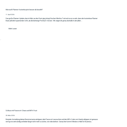
Microsoft Planner: Kostenlos jetzt besser als bezahlt?
11. April 2026
Das große Planner‑Update, das im März an den Start ging, bringt frischen Wind ins Tool und zwar so sehr, dass der kostenlose Planner
Basic plötzlich spannender wirkt, als die bisherige Premium‑Version. Wir zeigen dir genau deshalb im aktuellen...
Mehr Lesen
Schluss mit Passwort-Chaos und MFA-Frust
28. März 2026
Bei jeder Anmeldung deinen Benutzername eintippen, dein Passwort raussuchen und den MFA-Code vom Handy abtippen, ist genauso
nervig wie zeitwändig und leider längst nicht mehr so sicher, wie viele denken. Genau hier kommt Windows Hello for Business..