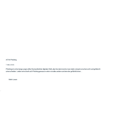
AiTM‑Phishing
7. März 2026
Phishing ist schon lange ungewollter Bestandteil der digitalen Welt, aber bis dato konnte man relativ simpel zwischen echt und gefälscht
unterscheiden. Leider entwickelt sich Phishing genauso weiter wie alles andere und eine der gefährlichsten...
Mehr Lesen