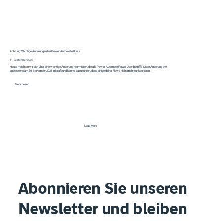
Achtung: Wichtige Änderungen bei Power Automate Flows
11. September 2025
Heute möchten wir dich über eine wichtige Änderung informieren, die alle Power Automate Flows-User betrifft. Diese Änderung tritt
spätestens am 30. November 2025 in Kraft und könnte dazu führen, dass einige deiner Flows nicht mehr funktionieren...
Mehr Lesen
Load More
Abonnieren Sie unseren
Newsletter und bleiben