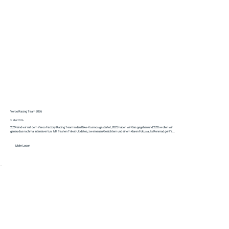
Veroo Racing Team 2026
3. Mai 2026
2024 sind wir mit dem Veroo Factory Racing Team in den Bike-Kosmos gestartet, 2025 haben wir Gas gegeben und 2026 wollen wir
genau das nochmal intensiver tun. Mit freshen Trikot-Updates, zwei neuen Gesichtern und einem klaren Fokus aufs Rennrad geht's...
Mehr Lesen