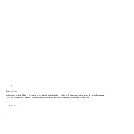
Work IQ
18. Januar 2026
Viele kennen es: Obwohl wir im Unternehmen die klare Empfehlung haben, mit Microsoft Copilot zu arbeiten, greifen wir oft reflexartig zu
ChatGPT. Warum? Weil ChatGPT uns manchmal strukturiertere Antworten liefert, sich „persönlicher“ anfühlt oder...
Mehr Lesen