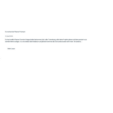
So rechnet der Planner Premium
18. April 2026
Du hast endlich Planner Premium freigeschaltet bekommen, bist voller Tatendrang, willst deine Projekte planen und dann passiert was
ziemlich Merkwürdiges. Du verschiebst dein Enddatum und plötzlich stimmen die Aufwandsstunden nicht mehr. Ein anderes...
Mehr Lesen