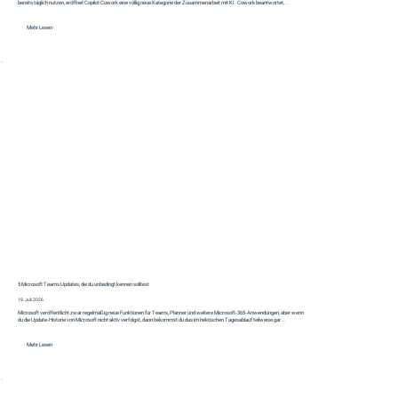
bereits täglich nutzen, eröffnet Copilot Cowork eine völlig neue Kategorie der Zusammenarbeit mit KI. Cowork beantwortet...
Mehr Lesen
5 Microsoft Teams Updates, die du unbedingt kennen solltest
19. Juli 2026
Microsoft veröffentlicht zwar regelmäßig neue Funktionen für Teams, Planner und weitere Microsoft-365-Anwendungen, aber wenn
du die Update-Historie von Microsoft nicht aktiv verfolgst, dann bekommst du das im hektischen Tagesablauf teilweise gar...
Mehr Lesen