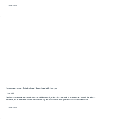
Mehr Lesen
Prozesse automatisiert, flexibel und ohne Pflegeaufwand bei Änderungen
17. Mai 2026
Eure Prozesse sind dokumentiert, die Verantwortlichkeiten sind geklärt und trotzdem hält sich keiner daran? Wenn dir das bekannt
vorkommt, bist du nicht allein. In vielen Unternehmen liegt das Problem nicht in der Qualität der Prozesse, sondern darin...
Mehr Lesen