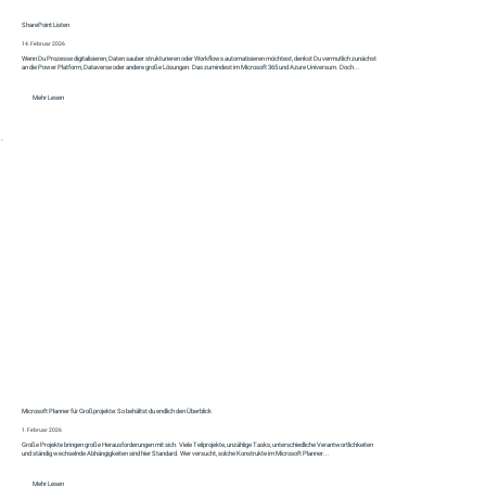
SharePoint Listen
14. Februar 2026
Wenn Du Prozesse digitalisieren, Daten sauber strukturieren oder Workflows automatisieren möchtest, denkst Du vermutlich zunächst
an die Power Platform, Dataverse oder andere große Lösungen. Das zumindest im Microsoft 365 und Azure Universum. Doch...
Mehr Lesen
Microsoft Planner für Großprojekte: So behältst du endlich den Überblick
1. Februar 2026
Große Projekte bringen große Herausforderungen mit sich. Viele Teilprojekte, unzählige Tasks, unterschiedliche Verantwortlichkeiten
und ständig wechselnde Abhängigkeiten sind hier Standard. Wer versucht, solche Konstrukte im Microsoft Planner...
Mehr Lesen