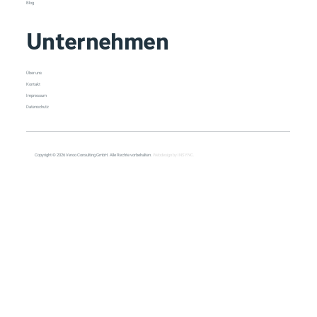
Blog
Unternehmen
Über uns
Kontakt
Impressum
Datenschutz
Copyright © 2026 Veroo Consulting GmbH. Alle Rechte vorbehalten.
Webdesign by INSYNC.
All Posts
All Posts
Copilot
Cybersecurity
Management
Meeting