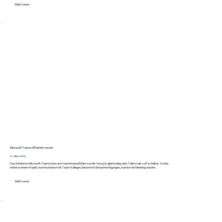
Mehr Lesen
Microsoft Teams effizienter nutzen
21. März 2026
Das Arbeiten in Microsoft Teams kann sich manchmal anfühlen wie der Versuch, gleichzeitig zehn Teller in der Luft zu halten. Du bist
mitten in einem Projekt, kommunizierst mit Team-Kollegen, bekommst Benachrichtigungen, startest ein Meeting und ehe...
Mehr Lesen