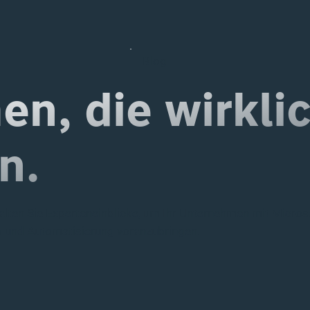
Blog
n, die wirkli
n.
alten Sie Experteneinblicke, um Ihr Unternehmen mit Micros
 und Automatisierung voranzubringen.