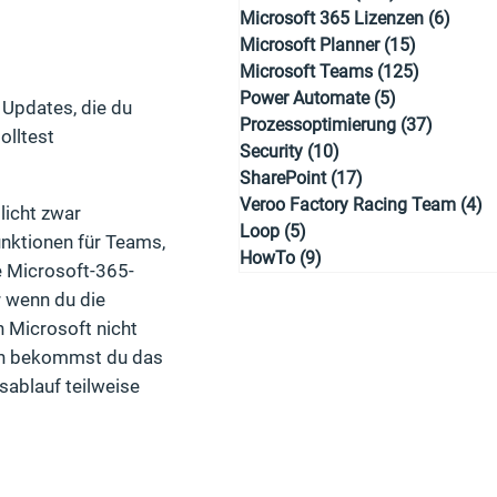
Microsoft 365 Lizenzen
(6)
6 Bei
Microsoft Planner
(15)
15 Beiträg
Microsoft Teams
(125)
125 Beitr
Power Automate
(5)
5 Beiträge
Updates, die du
Prozessoptimierung
(37)
37 Beit
olltest
Security
(10)
10 Beiträge
SharePoint
(17)
17 Beiträge
Veroo Factory Racing Team
(4)
4
licht zwar
Loop
(5)
5 Beiträge
nktionen für Teams,
HowTo
(9)
9 Beiträge
e Microsoft-365-
 wenn du die
n Microsoft nicht
ann bekommst du das
sablauf teilweise