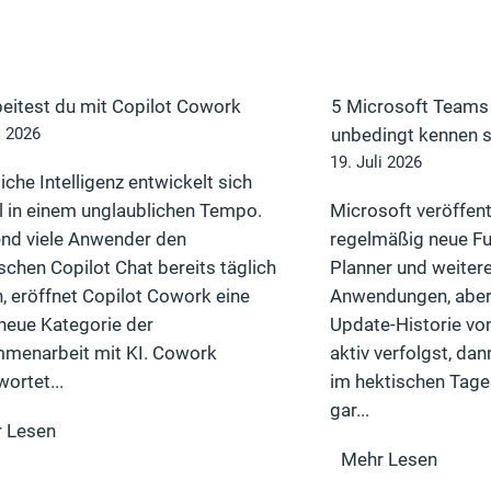
beitest du mit Copilot Cowork
5 Microsoft Teams 
unbedingt kennen s
i 2026
19. Juli 2026
iche Intelligenz entwickelt sich
l in einem unglaublichen Tempo.
Microsoft veröffent
nd viele Anwender den
regelmäßig neue Fu
schen Copilot Chat bereits täglich
Planner und weiter
, eröffnet Copilot Cowork eine
Anwendungen, aber
 neue Kategorie der
Update-Historie vo
menarbeit mit KI. Cowork
aktiv verfolgst, d
ortet...
im hektischen Tage
gar...
 Lesen
Mehr Lesen