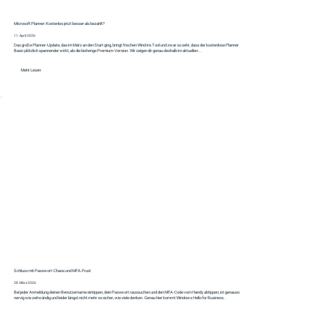
Microsoft Planner: Kostenlos jetzt besser als bezahlt?
11. April 2026
Das große Planner‑Update, das im März an den Start ging, bringt frischen Wind ins Tool und zwar so sehr, dass der kostenlose Planner
Basic plötzlich spannender wirkt, als die bisherige Premium‑Version. Wir zeigen dir genau deshalb im aktuellen...
Mehr Lesen
Schluss mit Passwort-Chaos und MFA-Frust
28. März 2026
Bei jeder Anmeldung deinen Benutzername eintippen, dein Passwort raussuchen und den MFA-Code vom Handy abtippen, ist genauso
nervig wie zeitwändig und leider längst nicht mehr so sicher, wie viele denken. Genau hier kommt Windows Hello for Business..