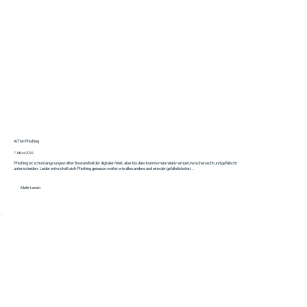
AiTM‑Phishing
7. März 2026
Phishing ist schon lange ungewollter Bestandteil der digitalen Welt, aber bis dato konnte man relativ simpel zwischen echt und gefälscht
unterscheiden. Leider entwickelt sich Phishing genauso weiter wie alles andere und eine der gefährlichsten...
Mehr Lesen