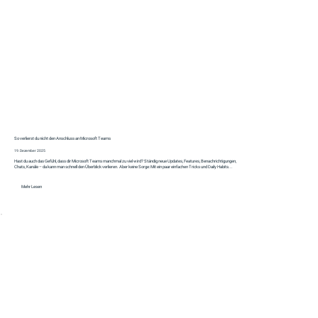
So verlierst du nicht den Anschluss an Microsoft Teams
19. Dezember 2025
Hast du auch das Gefühl, dass dir Microsoft Teams manchmal zu viel wird? Ständig neue Updates, Features, Benachrichtigungen,
Chats, Kanäle – da kann man schnell den Überblick verlieren. Aber keine Sorge: Mit ein paar einfachen Tricks und Daily Habits...
Mehr Lesen