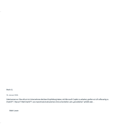
Work IQ
18. Januar 2026
Viele kennen es: Obwohl wir im Unternehmen die klare Empfehlung haben, mit Microsoft Copilot zu arbeiten, greifen wir oft reflexartig zu
ChatGPT. Warum? Weil ChatGPT uns manchmal strukturiertere Antworten liefert, sich „persönlicher“ anfühlt oder...
Mehr Lesen