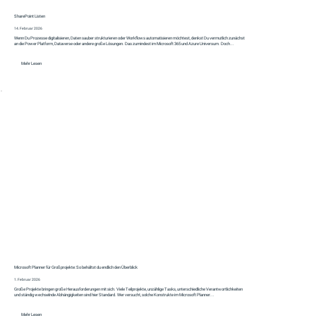
SharePoint Listen
14. Februar 2026
Wenn Du Prozesse digitalisieren, Daten sauber strukturieren oder Workflows automatisieren möchtest, denkst Du vermutlich zunächst
an die Power Platform, Dataverse oder andere große Lösungen. Das zumindest im Microsoft 365 und Azure Universum. Doch...
Mehr Lesen
Microsoft Planner für Großprojekte: So behältst du endlich den Überblick
1. Februar 2026
Große Projekte bringen große Herausforderungen mit sich. Viele Teilprojekte, unzählige Tasks, unterschiedliche Verantwortlichkeiten
und ständig wechselnde Abhängigkeiten sind hier Standard. Wer versucht, solche Konstrukte im Microsoft Planner...
Mehr Lesen