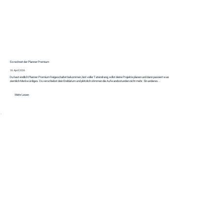
So rechnet der Planner Premium
18. April 2026
Du hast endlich Planner Premium freigeschaltet bekommen, bist voller Tatendrang, willst deine Projekte planen und dann passiert was
ziemlich Merkwürdiges. Du verschiebst dein Enddatum und plötzlich stimmen die Aufwandsstunden nicht mehr. Ein anderes...
Mehr Lesen