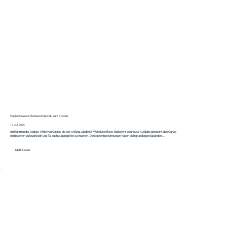
Copilot Cowork: So berechnest du eure Kosten
12. Juli 2026
Im Rahmen der Update-Welle von Copilot, die seit Anfang Juli die KI-Welt durchflutet, haben wir es uns zur Aufgabe gemacht, das Ganze
ein bisschen aufzudröseln und für euch zugänglicher zu machen. Die Kostenberechnungen haben sich grundlegend geändert...
Mehr Lesen