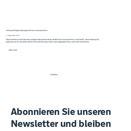
Achtung: Wichtige Änderungen bei Power Automate Flows
11. September 2025
Heute möchten wir dich über eine wichtige Änderung informieren, die alle Power Automate Flows-User betrifft. Diese Änderung tritt
spätestens am 30. November 2025 in Kraft und könnte dazu führen, dass einige deiner Flows nicht mehr funktionieren...
Mehr Lesen
Load More
Abonnieren Sie unseren
Newsletter und bleiben