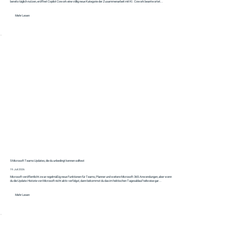
bereits täglich nutzen, eröffnet Copilot Cowork eine völlig neue Kategorie der Zusammenarbeit mit KI. Cowork beantwortet...
Mehr Lesen
5 Microsoft Teams Updates, die du unbedingt kennen solltest
19. Juli 2026
Microsoft veröffentlicht zwar regelmäßig neue Funktionen für Teams, Planner und weitere Microsoft-365-Anwendungen, aber wenn
du die Update-Historie von Microsoft nicht aktiv verfolgst, dann bekommst du das im hektischen Tagesablauf teilweise gar...
Mehr Lesen