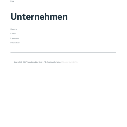
Blog
Unternehmen
Über uns
Kontakt
Impressum
Datenschutz
Copyright © 2026 Veroo Consulting GmbH. Alle Rechte vorbehalten.
Webdesign by INSYNC.
All Posts
All Posts
Copilot
Cybersecurity
Management
Meeting