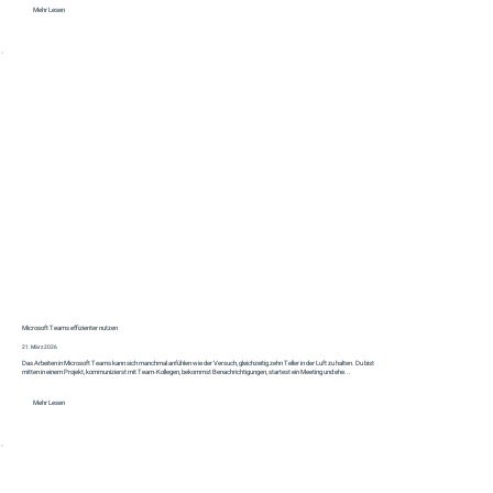
Mehr Lesen
Microsoft Teams effizienter nutzen
21. März 2026
Das Arbeiten in Microsoft Teams kann sich manchmal anfühlen wie der Versuch, gleichzeitig zehn Teller in der Luft zu halten. Du bist
mitten in einem Projekt, kommunizierst mit Team-Kollegen, bekommst Benachrichtigungen, startest ein Meeting und ehe...
Mehr Lesen