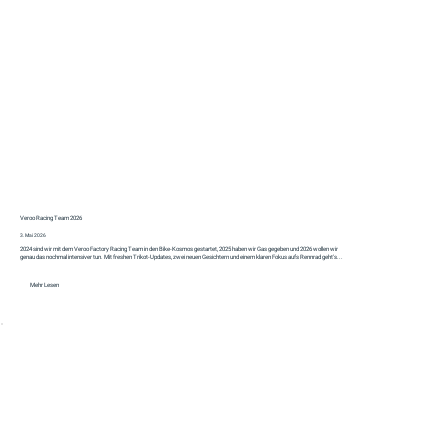
Veroo Racing Team 2026
3. Mai 2026
2024 sind wir mit dem Veroo Factory Racing Team in den Bike-Kosmos gestartet, 2025 haben wir Gas gegeben und 2026 wollen wir
genau das nochmal intensiver tun. Mit freshen Trikot-Updates, zwei neuen Gesichtern und einem klaren Fokus aufs Rennrad geht's...
Mehr Lesen