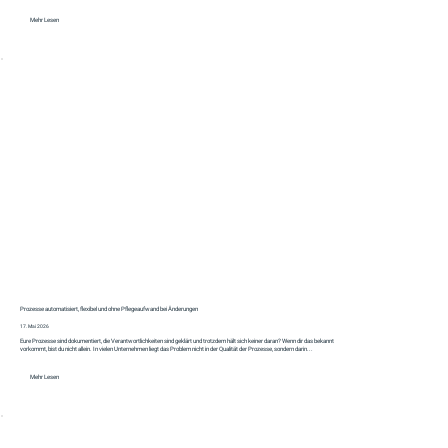
Mehr Lesen
Prozesse automatisiert, flexibel und ohne Pflegeaufwand bei Änderungen
17. Mai 2026
Eure Prozesse sind dokumentiert, die Verantwortlichkeiten sind geklärt und trotzdem hält sich keiner daran? Wenn dir das bekannt
vorkommt, bist du nicht allein. In vielen Unternehmen liegt das Problem nicht in der Qualität der Prozesse, sondern darin...
Mehr Lesen