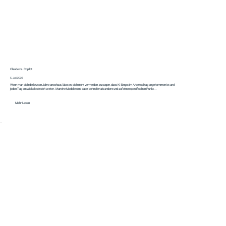
Claude vs. Copilot
5. Juli 2026
Wenn man sich die letzten Jahre anschaut, lässt es sich nicht vermeiden, zu sagen, dass KI längst im Arbeitsalltag angekommen ist und
jeden Tag entwickelt sie sich weiter. Manche Modelle sind dabei schneller als andere und auf einen spezifischen Punkt...
Mehr Lesen