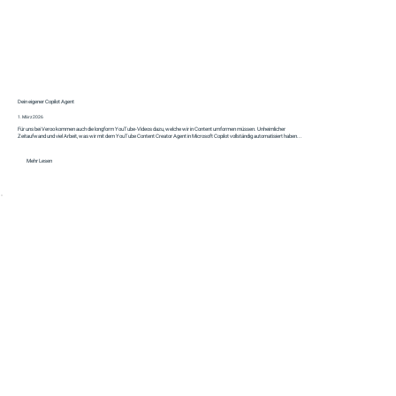
Dein eigener Copilot Agent
1. März 2026
Für uns bei Veroo kommen auch die longform YouTube-Videos dazu, welche wir in Content umformen müssen. Unheimlicher
Zeitaufwand und viel Arbeit, was wir mit dem YouTube Content Creator Agent in Microsoft Copilot vollständig automatisiert haben...
Mehr Lesen