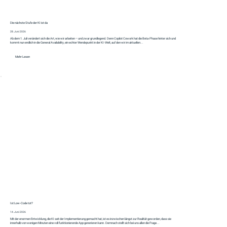
Die nächste Stufe der KI ist da
28. Juni 2026
Ab dem 1. Juli verändert sich die Art, wie wir arbeiten – und zwar grundlegend. Denn Copilot Cowork hat die Beta-Phase hinter sich und
kommt nun endlich in die General Availability, ein echter Wendepunkt in der KI-Welt, auf den wir im aktuellen...
Mehr Lesen
Ist Low-Code tot?
14. Juni 2026
Mit der enormen Entwicklung, die KI seit der Implementierung gemacht hat, ist es inzwischen längst zur Realität geworden, dass sie
innerhalb von wenigen Minuten eine voll funktionierende App generieren kann. Demnach stellt sich bei uns allen die Frage...