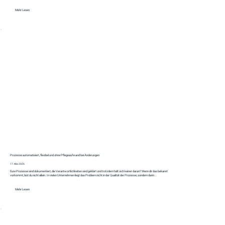
Mehr Lesen
Prozesse automatisiert, flexibel und ohne Pflegeaufwand bei Änderungen
17. Mai 2026
Eure Prozesse sind dokumentiert, die Verantwortlichkeiten sind geklärt und trotzdem hält sich keiner daran? Wenn dir das bekannt
vorkommt, bist du nicht allein. In vielen Unternehmen liegt das Problem nicht in der Qualität der Prozesse, sondern darin...
Mehr Lesen