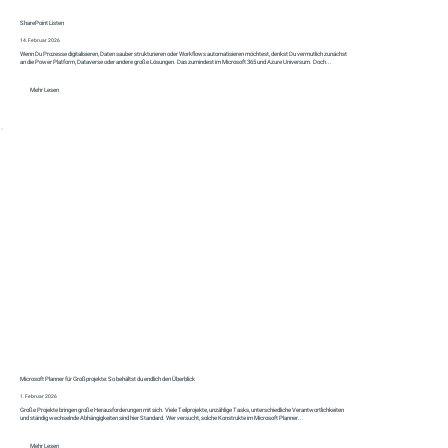
SharePoint Listen
14. Februar 2026
Wenn Du Prozesse digitalisieren, Daten sauber strukturieren oder Workflows automatisieren möchtest, denkst Du vermutlich zunächst
an die Power Platform, Dataverse oder andere große Lösungen. Das zumindest im Microsoft 365 und Azure Universum. Doch...
Mehr Lesen
Microsoft Planner für Großprojekte: So behältst du endlich den Überblick
1. Februar 2026
Große Projekte bringen große Herausforderungen mit sich. Viele Teilprojekte, unzählige Tasks, unterschiedliche Verantwortlichkeiten
und ständig wechselnde Abhängigkeiten sind hier Standard. Wer versucht, solche Konstrukte im Microsoft Planner...
Mehr Lesen