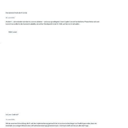
Die nächste Stufe der KI ist da
28. Juni 2026
Ab dem 1. Juli verändert sich die Art, wie wir arbeiten – und zwar grundlegend. Denn Copilot Cowork hat die Beta-Phase hinter sich und
kommt nun endlich in die General Availability, ein echter Wendepunkt in der KI-Welt, auf den wir im aktuellen...
Mehr Lesen
Ist Low-Code tot?
14. Juni 2026
Mit der enormen Entwicklung, die KI seit der Implementierung gemacht hat, ist es inzwischen längst zur Realität geworden, dass sie
innerhalb von wenigen Minuten eine voll funktionierende App generieren kann. Demnach stellt sich bei uns allen die Frage...