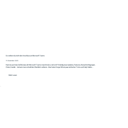
So verlierst du nicht den Anschluss an Microsoft Teams
19. Dezember 2025
Hast du auch das Gefühl, dass dir Microsoft Teams manchmal zu viel wird? Ständig neue Updates, Features, Benachrichtigungen,
Chats, Kanäle – da kann man schnell den Überblick verlieren. Aber keine Sorge: Mit ein paar einfachen Tricks und Daily Habits...
Mehr Lesen