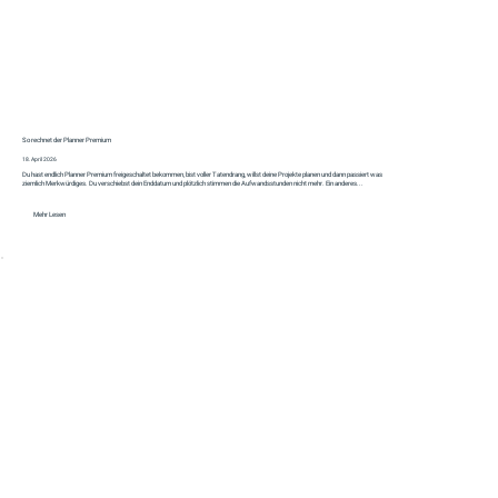
So rechnet der Planner Premium
18. April 2026
Du hast endlich Planner Premium freigeschaltet bekommen, bist voller Tatendrang, willst deine Projekte planen und dann passiert was
ziemlich Merkwürdiges. Du verschiebst dein Enddatum und plötzlich stimmen die Aufwandsstunden nicht mehr. Ein anderes...
Mehr Lesen