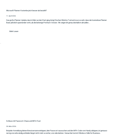
Microsoft Planner: Kostenlos jetzt besser als bezahlt?
11. April 2026
Das große Planner‑Update, das im März an den Start ging, bringt frischen Wind ins Tool und zwar so sehr, dass der kostenlose Planner
Basic plötzlich spannender wirkt, als die bisherige Premium‑Version. Wir zeigen dir genau deshalb im aktuellen...
Mehr Lesen
Schluss mit Passwort-Chaos und MFA-Frust
28. März 2026
Bei jeder Anmeldung deinen Benutzername eintippen, dein Passwort raussuchen und den MFA-Code vom Handy abtippen, ist genauso
nervig wie zeitwändig und leider längst nicht mehr so sicher, wie viele denken. Genau hier kommt Windows Hello for Business..