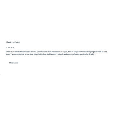
Claude vs. Copilot
5. Juli 2026
Wenn man sich die letzten Jahre anschaut, lässt es sich nicht vermeiden, zu sagen, dass KI längst im Arbeitsalltag angekommen ist und
jeden Tag entwickelt sie sich weiter. Manche Modelle sind dabei schneller als andere und auf einen spezifischen Punkt...
Mehr Lesen