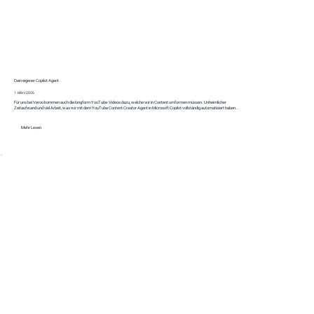
Dein eigener Copilot Agent
1. März 2026
Für uns bei Veroo kommen auch die longform YouTube-Videos dazu, welche wir in Content umformen müssen. Unheimlicher
Zeitaufwand und viel Arbeit, was wir mit dem YouTube Content Creator Agent in Microsoft Copilot vollständig automatisiert haben...
Mehr Lesen