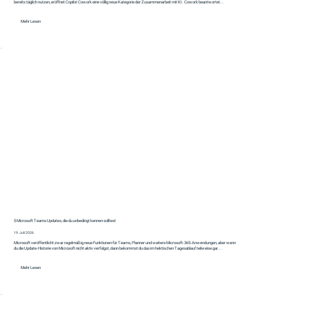
bereits täglich nutzen, eröffnet Copilot Cowork eine völlig neue Kategorie der Zusammenarbeit mit KI. Cowork beantwortet...
Mehr Lesen
5 Microsoft Teams Updates, die du unbedingt kennen solltest
19. Juli 2026
Microsoft veröffentlicht zwar regelmäßig neue Funktionen für Teams, Planner und weitere Microsoft-365-Anwendungen, aber wenn
du die Update-Historie von Microsoft nicht aktiv verfolgst, dann bekommst du das im hektischen Tagesablauf teilweise gar...
Mehr Lesen