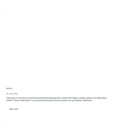
Work IQ
18. Januar 2026
Viele kennen es: Obwohl wir im Unternehmen die klare Empfehlung haben, mit Microsoft Copilot zu arbeiten, greifen wir oft reflexartig zu
ChatGPT. Warum? Weil ChatGPT uns manchmal strukturiertere Antworten liefert, sich „persönlicher“ anfühlt oder...
Mehr Lesen