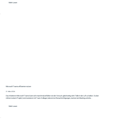
Mehr Lesen
Microsoft Teams effizienter nutzen
21. März 2026
Das Arbeiten in Microsoft Teams kann sich manchmal anfühlen wie der Versuch, gleichzeitig zehn Teller in der Luft zu halten. Du bist
mitten in einem Projekt, kommunizierst mit Team-Kollegen, bekommst Benachrichtigungen, startest ein Meeting und ehe...
Mehr Lesen