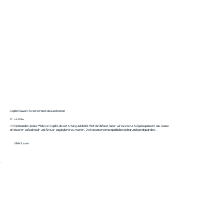
Copilot Cowork: So berechnest du eure Kosten
12. Juli 2026
Im Rahmen der Update-Welle von Copilot, die seit Anfang Juli die KI-Welt durchflutet, haben wir es uns zur Aufgabe gemacht, das Ganze
ein bisschen aufzudröseln und für euch zugänglicher zu machen. Die Kostenberechnungen haben sich grundlegend geändert...
Mehr Lesen