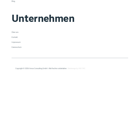
Blog
Unternehmen
Über uns
Kontakt
Impressum
Datenschutz
Copyright © 2026 Veroo Consulting GmbH. Alle Rechte vorbehalten.
Webdesign by INSYNC.
All Posts
All Posts
Copilot
Cybersecurity
Management
Meeting