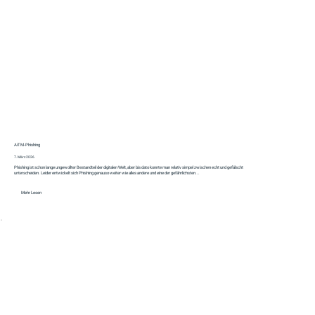
AiTM‑Phishing
7. März 2026
Phishing ist schon lange ungewollter Bestandteil der digitalen Welt, aber bis dato konnte man relativ simpel zwischen echt und gefälscht
unterscheiden. Leider entwickelt sich Phishing genauso weiter wie alles andere und eine der gefährlichsten...
Mehr Lesen