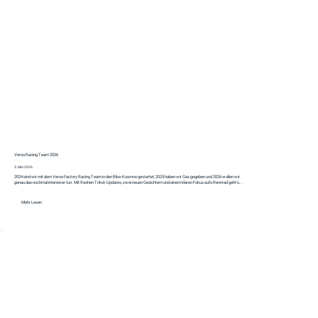
Veroo Racing Team 2026
3. Mai 2026
2024 sind wir mit dem Veroo Factory Racing Team in den Bike-Kosmos gestartet, 2025 haben wir Gas gegeben und 2026 wollen wir
genau das nochmal intensiver tun. Mit freshen Trikot-Updates, zwei neuen Gesichtern und einem klaren Fokus aufs Rennrad geht's...
Mehr Lesen