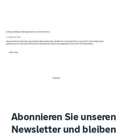
Achtung: Wichtige Änderungen bei Power Automate Flows
11. September 2025
Heute möchten wir dich über eine wichtige Änderung informieren, die alle Power Automate Flows-User betrifft. Diese Änderung tritt
spätestens am 30. November 2025 in Kraft und könnte dazu führen, dass einige deiner Flows nicht mehr funktionieren...
Mehr Lesen
Load More
Abonnieren Sie unseren
Newsletter und bleiben