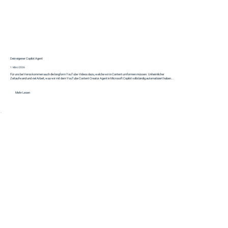
Dein eigener Copilot Agent
1. März 2026
Für uns bei Veroo kommen auch die longform YouTube-Videos dazu, welche wir in Content umformen müssen. Unheimlicher
Zeitaufwand und viel Arbeit, was wir mit dem YouTube Content Creator Agent in Microsoft Copilot vollständig automatisiert haben...
Mehr Lesen