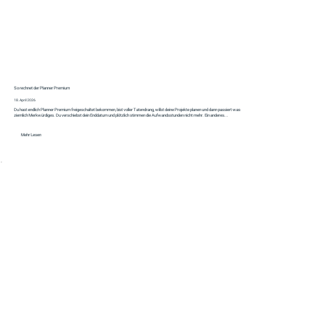
So rechnet der Planner Premium
18. April 2026
Du hast endlich Planner Premium freigeschaltet bekommen, bist voller Tatendrang, willst deine Projekte planen und dann passiert was
ziemlich Merkwürdiges. Du verschiebst dein Enddatum und plötzlich stimmen die Aufwandsstunden nicht mehr. Ein anderes...
Mehr Lesen