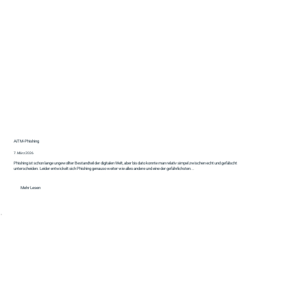
AiTM‑Phishing
7. März 2026
Phishing ist schon lange ungewollter Bestandteil der digitalen Welt, aber bis dato konnte man relativ simpel zwischen echt und gefälscht
unterscheiden. Leider entwickelt sich Phishing genauso weiter wie alles andere und eine der gefährlichsten...
Mehr Lesen