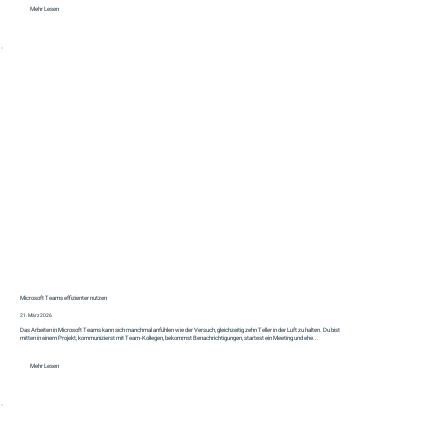
Mehr Lesen
Microsoft Teams effizienter nutzen
21. März 2026
Das Arbeiten in Microsoft Teams kann sich manchmal anfühlen wie der Versuch, gleichzeitig zehn Teller in der Luft zu halten. Du bist
mitten in einem Projekt, kommunizierst mit Team-Kollegen, bekommst Benachrichtigungen, startest ein Meeting und ehe...
Mehr Lesen