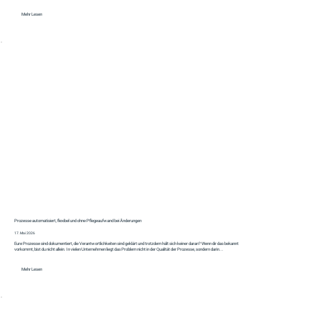
Mehr Lesen
Prozesse automatisiert, flexibel und ohne Pflegeaufwand bei Änderungen
17. Mai 2026
Eure Prozesse sind dokumentiert, die Verantwortlichkeiten sind geklärt und trotzdem hält sich keiner daran? Wenn dir das bekannt
vorkommt, bist du nicht allein. In vielen Unternehmen liegt das Problem nicht in der Qualität der Prozesse, sondern darin...
Mehr Lesen