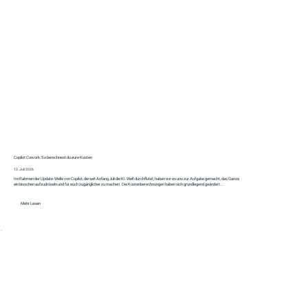
Copilot Cowork: So berechnest du eure Kosten
12. Juli 2026
Im Rahmen der Update-Welle von Copilot, die seit Anfang Juli die KI-Welt durchflutet, haben wir es uns zur Aufgabe gemacht, das Ganze
ein bisschen aufzudröseln und für euch zugänglicher zu machen. Die Kostenberechnungen haben sich grundlegend geändert...
Mehr Lesen