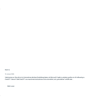
Work IQ
18. Januar 2026
Viele kennen es: Obwohl wir im Unternehmen die klare Empfehlung haben, mit Microsoft Copilot zu arbeiten, greifen wir oft reflexartig zu
ChatGPT. Warum? Weil ChatGPT uns manchmal strukturiertere Antworten liefert, sich „persönlicher“ anfühlt oder...
Mehr Lesen