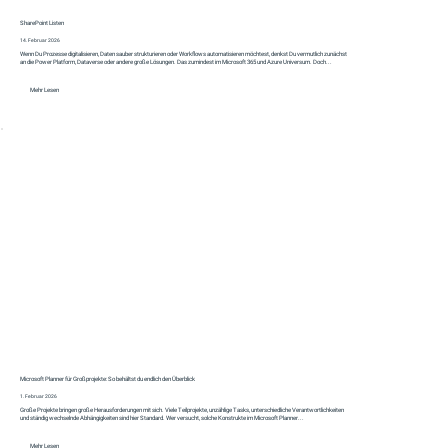
SharePoint Listen
14. Februar 2026
Wenn Du Prozesse digitalisieren, Daten sauber strukturieren oder Workflows automatisieren möchtest, denkst Du vermutlich zunächst
an die Power Platform, Dataverse oder andere große Lösungen. Das zumindest im Microsoft 365 und Azure Universum. Doch...
Mehr Lesen
Microsoft Planner für Großprojekte: So behältst du endlich den Überblick
1. Februar 2026
Große Projekte bringen große Herausforderungen mit sich. Viele Teilprojekte, unzählige Tasks, unterschiedliche Verantwortlichkeiten
und ständig wechselnde Abhängigkeiten sind hier Standard. Wer versucht, solche Konstrukte im Microsoft Planner...
Mehr Lesen