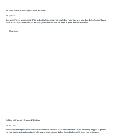
Microsoft Planner: Kostenlos jetzt besser als bezahlt?
11. April 2026
Das große Planner‑Update, das im März an den Start ging, bringt frischen Wind ins Tool und zwar so sehr, dass der kostenlose Planner
Basic plötzlich spannender wirkt, als die bisherige Premium‑Version. Wir zeigen dir genau deshalb im aktuellen...
Mehr Lesen
Schluss mit Passwort-Chaos und MFA-Frust
28. März 2026
Bei jeder Anmeldung deinen Benutzername eintippen, dein Passwort raussuchen und den MFA-Code vom Handy abtippen, ist genauso
nervig wie zeitwändig und leider längst nicht mehr so sicher, wie viele denken. Genau hier kommt Windows Hello for Business..