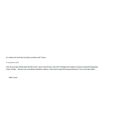
So verlierst du nicht den Anschluss an Microsoft Teams
19. Dezember 2025
Hast du auch das Gefühl, dass dir Microsoft Teams manchmal zu viel wird? Ständig neue Updates, Features, Benachrichtigungen,
Chats, Kanäle – da kann man schnell den Überblick verlieren. Aber keine Sorge: Mit ein paar einfachen Tricks und Daily Habits...
Mehr Lesen