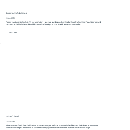
Die nächste Stufe der KI ist da
28. Juni 2026
Ab dem 1. Juli verändert sich die Art, wie wir arbeiten – und zwar grundlegend. Denn Copilot Cowork hat die Beta-Phase hinter sich und
kommt nun endlich in die General Availability, ein echter Wendepunkt in der KI-Welt, auf den wir im aktuellen...
Mehr Lesen
Ist Low-Code tot?
14. Juni 2026
Mit der enormen Entwicklung, die KI seit der Implementierung gemacht hat, ist es inzwischen längst zur Realität geworden, dass sie
innerhalb von wenigen Minuten eine voll funktionierende App generieren kann. Demnach stellt sich bei uns allen die Frage...