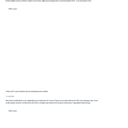
bereits täglich nutzen, eröffnet Copilot Cowork eine völlig neue Kategorie der Zusammenarbeit mit KI. Cowork beantwortet...
Mehr Lesen
5 Microsoft Teams Updates, die du unbedingt kennen solltest
19. Juli 2026
Microsoft veröffentlicht zwar regelmäßig neue Funktionen für Teams, Planner und weitere Microsoft-365-Anwendungen, aber wenn
du die Update-Historie von Microsoft nicht aktiv verfolgst, dann bekommst du das im hektischen Tagesablauf teilweise gar...
Mehr Lesen