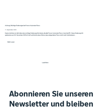
Achtung: Wichtige Änderungen bei Power Automate Flows
11. September 2025
Heute möchten wir dich über eine wichtige Änderung informieren, die alle Power Automate Flows-User betrifft. Diese Änderung tritt
spätestens am 30. November 2025 in Kraft und könnte dazu führen, dass einige deiner Flows nicht mehr funktionieren...
Mehr Lesen
Load More
Abonnieren Sie unseren
Newsletter und bleiben