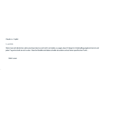
Claude vs. Copilot
5. Juli 2026
Wenn man sich die letzten Jahre anschaut, lässt es sich nicht vermeiden, zu sagen, dass KI längst im Arbeitsalltag angekommen ist und
jeden Tag entwickelt sie sich weiter. Manche Modelle sind dabei schneller als andere und auf einen spezifischen Punkt...
Mehr Lesen