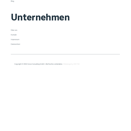
Blog
Unternehmen
Über uns
Kontakt
Impressum
Datenschutz
Copyright © 2026 Veroo Consulting GmbH. Alle Rechte vorbehalten.
Webdesign by INSYNC.
All Posts
All Posts
Copilot
Cybersecurity
Management
Load video
Meeting