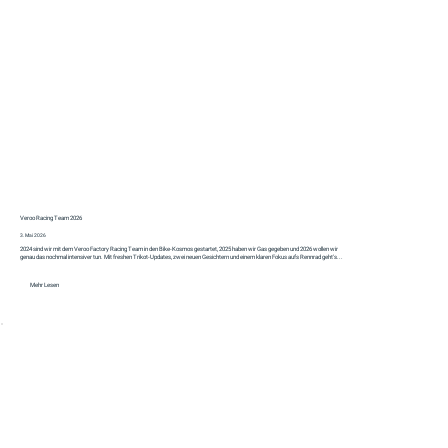
Veroo Racing Team 2026
3. Mai 2026
2024 sind wir mit dem Veroo Factory Racing Team in den Bike-Kosmos gestartet, 2025 haben wir Gas gegeben und 2026 wollen wir
genau das nochmal intensiver tun. Mit freshen Trikot-Updates, zwei neuen Gesichtern und einem klaren Fokus aufs Rennrad geht's...
Mehr Lesen